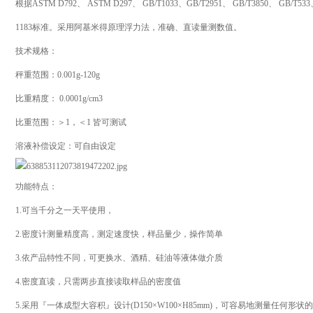
根据ASTM D792、 ASTM D297、 GB/T1033、GB/T2951、 GB/T3850、 GB/T533、 
1183标准。采用阿基米得原理浮力法，准确、直读量测数值。
技术规格：
秤重范围：0.001g-120g
比重精度： 0.0001g/cm3
比重范围：＞1，＜1 皆可测试
溶液补偿设定：可自由设定
功能特点：
1.可当千分之一天平使用，
2.密度计测量精度高，测定速度快，样品量少，操作简单
3.依产品特性不同，可更换水、酒精、硅油等液体做介质
4.密度直读，只需两步直接读取样品的密度值
5.采用『一体成型大容积』设计(D150×W100×H85mm)，可容易地测量任