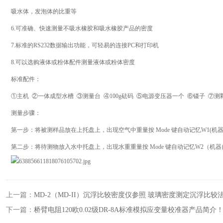
吸水体，发泡体的比重等
6.可准确、快速测量不吸水橡胶和吸水橡胶产品的密度
7.标准的RS232数据输出功能，可轻易的连接PC和打印机
8.可以选购液体或粉体配件测量液体或粉体密度
标准配件：
①主机 ②一体成型水槽 ③测量台 ④100g砝码 ⑤电源变压器一个 ⑥镊子 ⑦
测量步骤：
第一步：将被测样品放在上托盘上，出现空气中重量按 Mode 键自动记忆W1(机
第二步：将待测物放入水中托盘上，出现水重重量按 Mode 键自动记忆W2（机器
上一篇：
MD-2（MD-II）沉浮比较密度仪参照 玻璃密度测定沉浮比较
下一篇：
桥臂电阻120欧0.02级DR-8A标准模拟应变量校准器产品简介