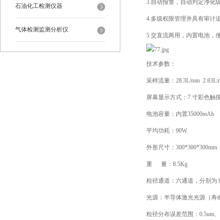
3.自动报警，自动判定净化
石油化工检测仪器
4.多级权限管理并具有审计
气体检测监测分析仪
5.交直流两用，内置电池，
技术参数：
采样流量：28.3L/min 2.83L/
屏幕显示方式：7 寸彩色触
电池容量：内置35000mAh
平均功耗：90W
外形尺寸：300*300*300mm
重 量：8.5Kg
粒径通道：六通道，分别为 0.3、0
光源：半导体激光光源（寿命大
粒径分布误差范围：0.5um、5u