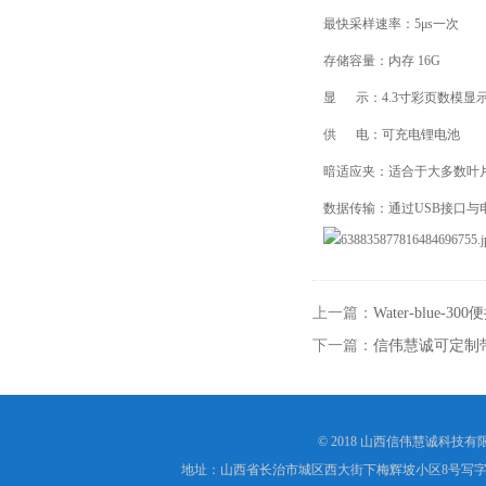
最快采样速率：5μs一次
存储容量：内存 16G
显 示：4.3寸彩页数模显
供 电：可充电锂电池
暗适应夹：适合于大多数叶
数据传输：通过USB接口与
上一篇：
Water-blu
下一篇：
信伟慧诚可定制带
© 2018 山西信伟慧诚科技
地址：山西省长治市城区西大街下梅辉坡小区8号写字楼