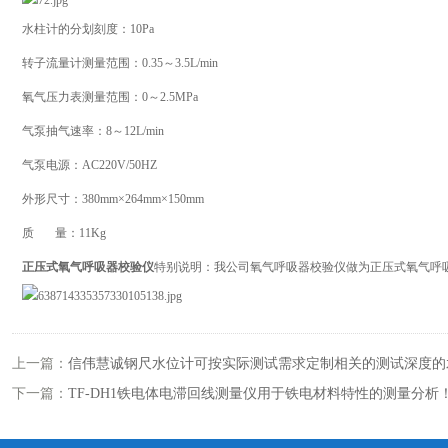
水柱计的分划刻度：10Pa
转子流量计测量范围：0.35～3.5L/min
氧气压力表测量范围：0～2.5MPa
气泵抽气速率：8～12L/min
气泵电源：AC220V/50HZ
外形尺寸：380mm×264mm×150mm
质 量：11Kg
正压式氧气呼吸器校验仪
特别说明：我公司氧气呼吸器校验仪做为正压式氧气呼
上一篇：
信伟慧诚钢尺水位计可按实际测试需求定制相关的测试深度的
下一篇：
TF-DH1铁电体电滞回线测量仪用于铁电材料特性的测量分析