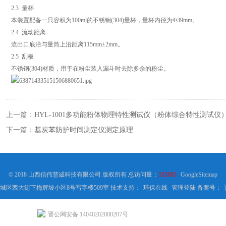
2.3 量杯
本装置配备一只容积为100ml的不锈钢(304)量杯，量杯内径为Φ39mm。
2.4 流动距离
流出口底沿与量筒上沿距离115mm±2mm。
2.5 刮板
不锈钢(304)材质，用于在粉尘装入漏斗时去除多余的粉尘。
上一篇：
HYL-1001多功能粉体物理特性测试仪（粉体综合特性测试仪
下一篇：
基炭苯防护时间测定仪测定原理
© 2018 山西信伟慧诚科技有限公司 版权所有 总访问量：
532603
GoogleSitemap
城区西大街下梅辉坡小区8号写字楼509室 技术支持：
环保在线
管理登陆
备案号：
晋公网安备 14040202000207号