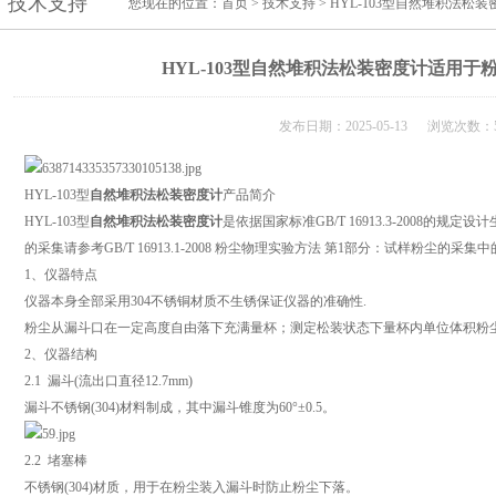
技术支持
您现在的位置：
首页
>
技术支持
> ​HYL-103型自然堆积法
​HYL-103型自然堆积法松装密度计适用
发布日期：2025-05-13 浏览次数：5
HYL-103型
自然堆积法松装密度计
产品简介
HYL-103型
自然堆积法松装密度计
是依据国家标准GB/T 16913.3-2008的
的采集请参考GB/T 16913.1-2008 粉尘物理实验方法 第1部分：试样粉尘的采
1、仪器特点
仪器本身全部采用304不锈铜材质不生锈保证仪器的准确性.
粉尘从漏斗口在一定高度自由落下充满量杯；测定松装状态下量杯内单位体积粉
2、仪器结构
2.1 漏斗(流出口直径12.7mm)
漏斗不锈钢(304)材料制成，其中漏斗锥度为60°±0.5。
2.2 堵塞棒
不锈钢(304)材质，用于在粉尘装入漏斗时防止粉尘下落。