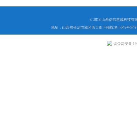
© 2018 山西信伟慧诚科技
地址：山西省长治市城区西大街下梅辉坡小区8号写字楼
晋公网安备 1404