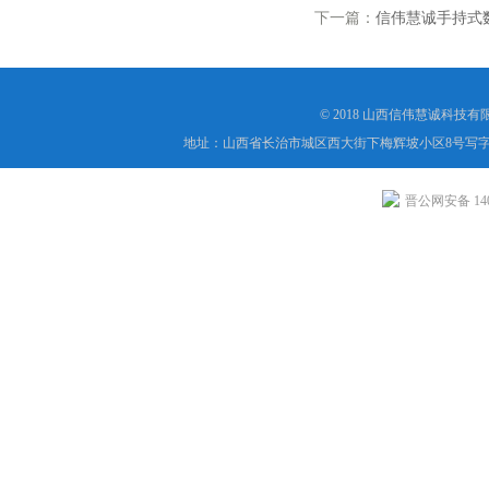
下一篇：
信伟慧诚手持式
© 2018 山西信伟慧诚科技
地址：山西省长治市城区西大街下梅辉坡小区8号写字楼
晋公网安备 1404