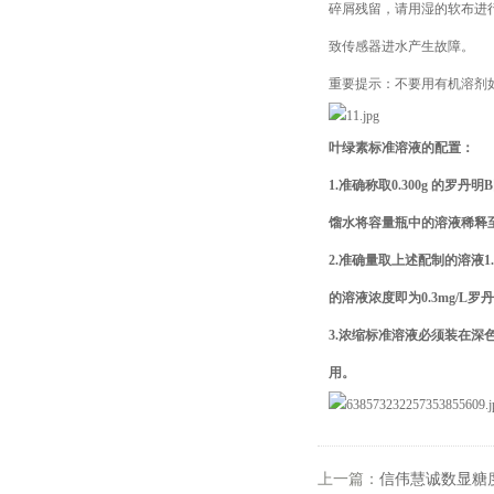
碎屑残留，请用湿的软布进
致传感器进水产生故障。
重要提示：不要用有机溶剂
叶绿素标准溶液的配置：
1.准确称取0.300g 的
馏水将容量瓶中的溶液稀释至
2.准确量取上述配制的溶液
的溶液浓度即为0.3mg/L罗
3.浓缩标准溶液必须装在深
用。
上一篇：
信伟慧诚数显糖