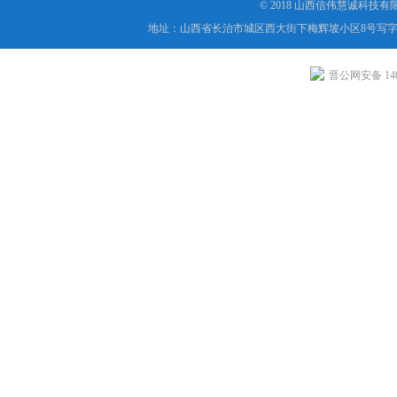
© 2018 山西信伟慧诚科技
地址：山西省长治市城区西大街下梅辉坡小区8号写字楼
晋公网安备 1404