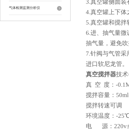
3.真空罐侧面
气体检测监测分析仪
4.真空罐上下
5.真空罐和搅
6.进、抽气量
抽气量，避免吹
7.针阀与气管
进口软尼龙管。
真空搅拌器
技术
真 空 度：-0.1M
搅拌容量：50ml-
搅拌转速可调
环境温度：-25℃
电 源：220v±