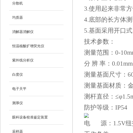
分散机
3.使用起来非常
均质器
4.底部的长方体
5.基面采用开口
消解器消解仪
技术参数：
恒温核酸扩增荧光仪
测量范围：0-10m
紫外线分析仪
分 辨 率：0.01mm
测量基面尺寸：60
白度仪
测量基面材质：
电子天平
测杆直径：≤φ1.5
测厚仪
防护等级：IP54
眼科设备校准鉴定装置
电 源：1.5V
采样器