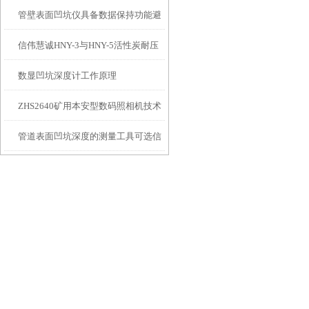
管壁表面凹坑仪具备数据保持功能避
埋头度仪技术参数！
信伟慧诚HNY-3与HNY-5活性炭耐压
免测试过程中测针移动导致数据变动
数显凹坑深度计工作原理
强度测定仪技术参数！
ZHS2640矿用本安型数码照相机技术
管道表面凹坑深度的测量工具可选信
参数！
伟慧诚管道凹坑深度仪！