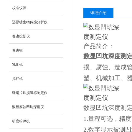
校准仪源
详细介绍
还原糖生物传感分析仪
卷边投影仪
产品简介：
卷边锯
数显凹坑深度测
乳化机
损、腐蚀、造成
塑、机械加工、
搅拌机
硅钢片铁损磁感测定仪
数显凹坑深度测
数显腐蚀凹坑深度仪
1.量程可选，精
研磨粉碎机
2.数字显示被测