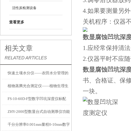
3.调零后仪器放
活性炭检测设备
4.如果要测量另
关机程序：仪器
查看更多
数显腐蚀凹坑深
相关文章
1.应经常保持清
RELATED ARTICLES
2.仪器平时不应
数显腐蚀凹坑深
快速土壤水分仪——农田水分管理的
书、合格证、保修
植物蒸腾光合测定仪——植物生理生
便携式检测工具
一块。
FS-10-60D-F型数字凹坑深度仪标配
态的实时监测设备
ZHY-2000型数显台式自动测厚仪功能
IP54级表头分辨率0.01mm量程
千分分辨率0.001mm量程0-10mm数字
特点
10mm！