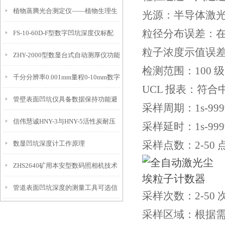
植物蒸腾光合测定仪——植物生理生
便携式检测工具
光源：半导体激光光
粒径分布误差：在0.
FS-10-60D-F型数字凹坑深度仪标配
态的实时监测设备
粒子浓度示值误差：在
ZHY-2000型数显台式自动测厚仪功能
IP54级表头分辨率0.01mm量程
检测范围：100 级
千分分辨率0.001mm量程0-10mm数字
特点
10mm！
UCL 报表：符合中国
管壁表面凹坑仪具备数据保持功能避
埋头度仪技术参数！
采样周期：1s-999
信伟慧诚HNY-3与HNY-5活性炭耐压
免测试过程中测针移动导致数据变动
采样延时：1s-999
采样点数：2-50
数显凹坑深度计工作原理
强度测定仪技术参数！
ZHS2640矿用本安型数码照相机技术
管道表面凹坑深度的测量工具可选信
参数！
采样次数：2-50
伟慧诚管道凹坑深度仪！
采样区域：根据