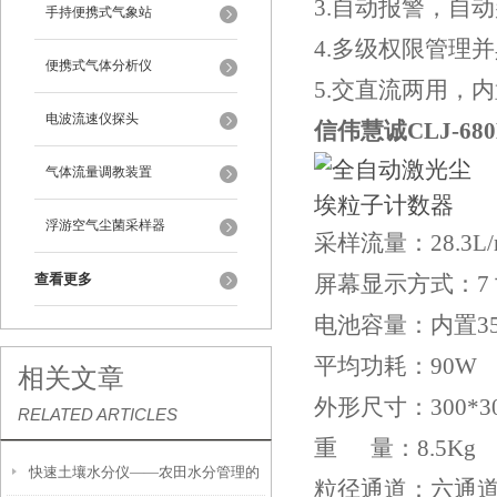
3.自动报警，自
手持便携式气象站
4.多级权限管理
便携式气体分析仪
5.交直流两用，
电波流速仪探头
信伟慧诚CLJ-68
气体流量调教装置
浮游空气尘菌采样器
采样流量：28.3L/
查看更多
屏幕显示方式：7
电池容量：内置350
平均功耗：90W
相关文章
外形尺寸：300*30
RELATED ARTICLES
重 量：8.5Kg
快速土壤水分仪——农田水分管理的
粒径通道：六通道，分别