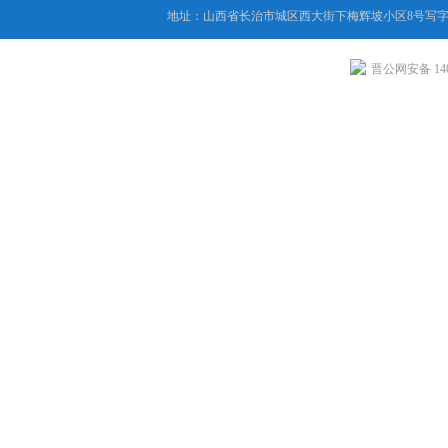
地址：山西省长治市城区西大街下梅辉坡小区8号写字楼
晋公网安备 1404