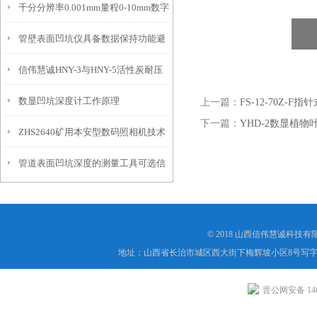
千分分辨率0.001mm量程0-10mm数字
特点
10mm！
管壁表面凹坑仪具备数据保持功能避
埋头度仪技术参数！
信伟慧诚HNY-3与HNY-5活性炭耐压
免测试过程中测针移动导致数据变动
数显凹坑深度计工作原理
上一篇：
FS-12-70Z-
强度测定仪技术参数！
下一篇：
YHD-2数显植
ZHS2640矿用本安型数码照相机技术
管道表面凹坑深度的测量工具可选信
参数！
伟慧诚管道凹坑深度仪！
© 2018 山西信伟慧诚科技
地址：山西省长治市城区西大街下梅辉坡小区8号写字楼
晋公网安备 1404