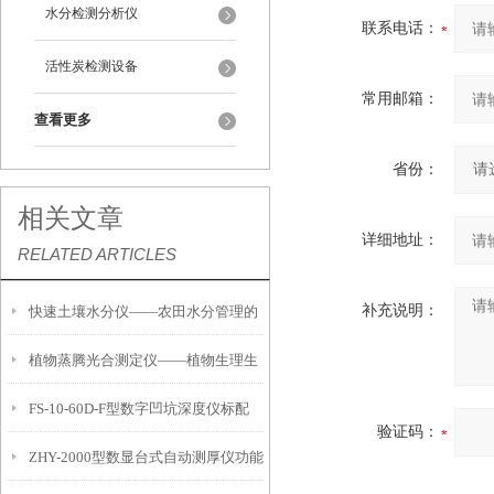
水分检测分析仪
联系电话：
活性炭检测设备
常用邮箱：
查看更多
省份：
相关文章
详细地址：
RELATED ARTICLES
补充说明：
快速土壤水分仪——农田水分管理的
植物蒸腾光合测定仪——植物生理生
便携式检测工具
FS-10-60D-F型数字凹坑深度仪标配
态的实时监测设备
验证码：
ZHY-2000型数显台式自动测厚仪功能
IP54级表头分辨率0.01mm量程