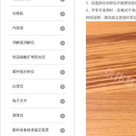
3、仪器的任何部位不能擅自拆
4、平常不使用时，应擦拭干
分散机
特别说明：测试前注意指针零
均质器
消解器消解仪
恒温核酸扩增荧光仪
紫外线分析仪
白度仪
电子天平
测厚仪
眼科设备校准鉴定装置