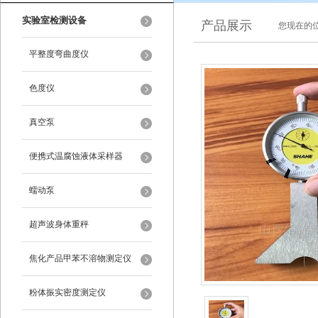
实验室检测设备
产品展示
您现在的位
平整度弯曲度仪
色度仪
真空泵
便携式温腐蚀液体采样器
蠕动泵
超声波身体重秤
焦化产品甲苯不溶物测定仪
粉体振实密度测定仪