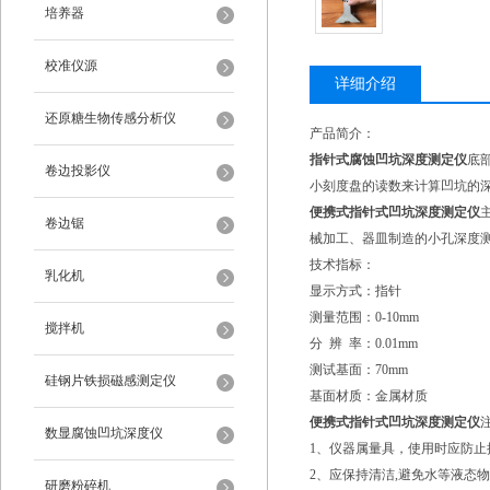
培养器
校准仪源
详细介绍
还原糖生物传感分析仪
产品简介：
指针式腐蚀凹坑深度测定仪
底
卷边投影仪
小刻度盘的读数来计算凹坑的
便携式指针式凹坑深度测定仪
卷边锯
械加工、器皿制造的小孔深度
技术指标：
乳化机
显示方式：指针
测量范围：0-10mm
搅拌机
分 辨 率：0.01mm
测试基面：70mm
硅钢片铁损磁感测定仪
基面材质：金属材质
便携式指针式凹坑深度测定仪
数显腐蚀凹坑深度仪
1、仪器属量具，使用时应防止
2、应保持清洁,避免水等液态
研磨粉碎机