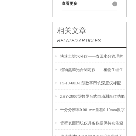
查看更多
相关文章
RELATED ARTICLES
快速土壤水分仪——农田水分管理的
植物蒸腾光合测定仪——植物生理生
便携式检测工具
FS-10-60D-F型数字凹坑深度仪标配
态的实时监测设备
ZHY-2000型数显台式自动测厚仪功能
IP54级表头分辨率0.01mm量程
千分分辨率0.001mm量程0-10mm数字
特点
10mm！
管壁表面凹坑仪具备数据保持功能避
埋头度仪技术参数！