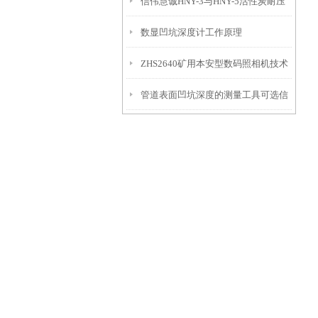
信伟慧诚HNY-3与HNY-5活性炭耐压
免测试过程中测针移动导致数据变动
数显凹坑深度计工作原理
强度测定仪技术参数！
ZHS2640矿用本安型数码照相机技术
管道表面凹坑深度的测量工具可选信
参数！
伟慧诚管道凹坑深度仪！