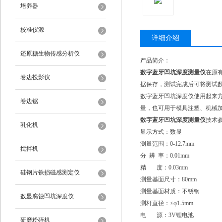
培养器
校准仪源
详细介绍
还原糖生物传感分析仪
产品简介：
数字蓝牙凹坑深度测量仪
在原
卷边投影仪
据保存，测试完成后可将测试
数字蓝牙凹坑深度仪使用起来
卷边锯
量，也可用于模具注塑、机械
数字蓝牙凹坑深度测量仪
技术
乳化机
显示方式：数显
测量范围：0-12.7mm
搅拌机
分 辨 率：0.01mm
精 度：0.03mm
硅钢片铁损磁感测定仪
测量基面尺寸：80mm
测量基面材质：不锈钢
数显腐蚀凹坑深度仪
测杆直径：≤φ1.5mm
电 源：3V锂电池
研磨粉碎机