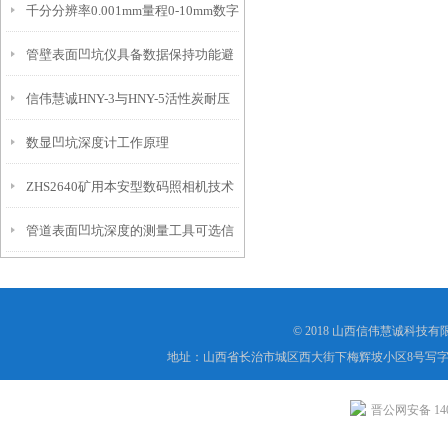
千分分辨率0.001mm量程0-10mm数字
特点
10mm！
管壁表面凹坑仪具备数据保持功能避
埋头度仪技术参数！
信伟慧诚HNY-3与HNY-5活性炭耐压
免测试过程中测针移动导致数据变动
数显凹坑深度计工作原理
强度测定仪技术参数！
ZHS2640矿用本安型数码照相机技术
管道表面凹坑深度的测量工具可选信
参数！
伟慧诚管道凹坑深度仪！
© 2018 山西信伟慧诚科技
地址：山西省长治市城区西大街下梅辉坡小区8号写字楼
晋公网安备 1404