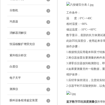
分散机
工作条件：
温 度：0°C~+40C
均质器
相对湿度：<80%
储运温度：-10°C~+60°C
消解器消解仪
数字显示，底部的长方体测试
此款凹坑深度仪，使用起来非
恒温核酸扩增荧光仪
操作步骤：
1.根据情况应用毫米和英寸转
紫外线分析仪
2.将仪器放置在要测量的构件
3.调零后仪器放到检测部位，
白度仪
4.如果要测量另外一组数据，
维护保养：
电子天平
1.应经常保持清法，注意轻实
2.仪器平时不应随便拆卸，以
测厚仪
眼科设备校准鉴定装置
蓝牙数字凹坑深度测量仪
所带