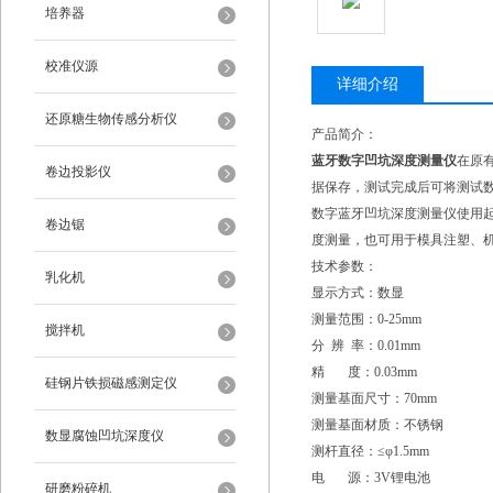
培养器
校准仪源
详细介绍
还原糖生物传感分析仪
产品简介：
蓝牙数字凹坑深度测量仪
在原
卷边投影仪
据保存，测试完成后可将测试
数字蓝牙凹坑深度测量仪使用
卷边锯
度测量，也可用于模具注塑、
技术参数：
乳化机
显示方式：数显
测量范围：0-25mm
搅拌机
分 辨 率：0.01mm
精 度：0.03mm
硅钢片铁损磁感测定仪
测量基面尺寸：70mm
测量基面材质：不锈钢
数显腐蚀凹坑深度仪
测杆直径：≤φ1.5mm
电 源：3V锂电池
研磨粉碎机