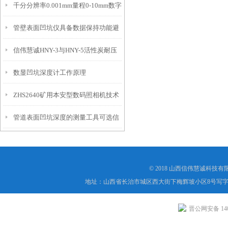
千分分辨率0.001mm量程0-10mm数字
特点
10mm！
管壁表面凹坑仪具备数据保持功能避
埋头度仪技术参数！
信伟慧诚HNY-3与HNY-5活性炭耐压
免测试过程中测针移动导致数据变动
数显凹坑深度计工作原理
强度测定仪技术参数！
ZHS2640矿用本安型数码照相机技术
管道表面凹坑深度的测量工具可选信
参数！
伟慧诚管道凹坑深度仪！
© 2018 山西信伟慧诚科技
地址：山西省长治市城区西大街下梅辉坡小区8号写字楼
晋公网安备 1404