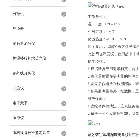
分散机
工作条件：
温 度：0°C~+40C
均质器
相对湿度：<80%
储运温度：-10°C~+60°C
消解器消解仪
数字显示，底部的长方体测试
此款凹坑深度仪，使用起来非
恒温核酸扩增荧光仪
操作步骤：
1.根据情况应用毫米和英寸转
紫外线分析仪
2.将仪器放置在要测量的构件
3.调零后仪器放到检测部位，
白度仪
4.如果要测量另外一组数据，
维护保养：
电子天平
1.应经常保持清法，注意轻实
2.仪器平时不应随便拆卸，以
测厚仪
眼科设备校准鉴定装置
蓝牙数字凹坑深度测量仪
所带