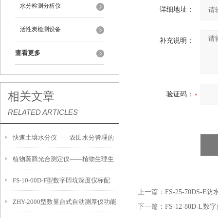
水分检测分析仪
详细地址：
活性炭检测设备
补充说明：
查看更多
相关文章
验证码：
RELATED ARTICLES
快速土壤水分仪——农田水分管理的
植物蒸腾光合测定仪——植物生理生
便携式检测工具
FS-10-60D-F型数字凹坑深度仪标配
态的实时监测设备
上一篇：
FS-25-70D
ZHY-2000型数显台式自动测厚仪功能
IP54级表头分辨率0.01mm量程
下一篇：
FS-12-80D-