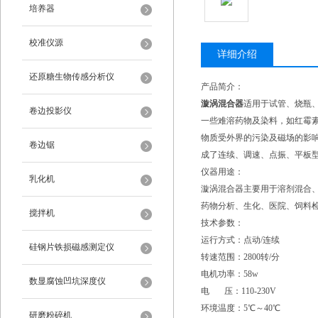
培养器
校准仪源
详细介绍
还原糖生物传感分析仪
产品简介：
漩涡混合器
适用于试管、烧瓶
卷边投影仪
一些难溶药物及染料，如红霉
物质受外界的污染及磁场的影
卷边锯
成了连续、调速、点振、平板
仪器用途：
乳化机
漩涡混合器主要用于溶剂混合
药物分析、生化、医院、饲料
搅拌机
技术参数：
运行方式：点动/连续
硅钢片铁损磁感测定仪
转速范围：2800转/分
电机功率：58w
数显腐蚀凹坑深度仪
电 压：110-230V
环境温度：5℃～40℃
研磨粉碎机