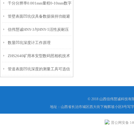
千分分辨率0.001mm量程0-10mm数字
特点
10mm！
管壁表面凹坑仪具备数据保持功能避
埋头度仪技术参数！
信伟慧诚HNY-3与HNY-5活性炭耐压
免测试过程中测针移动导致数据变动
数显凹坑深度计工作原理
强度测定仪技术参数！
ZHS2640矿用本安型数码照相机技术
管道表面凹坑深度的测量工具可选信
参数！
伟慧诚管道凹坑深度仪！
© 2018 山西信伟慧诚科技
地址：山西省长治市城区西大街下梅辉坡小区8号写字楼
晋公网安备 1404