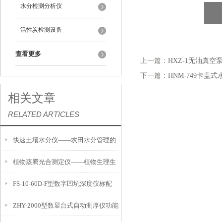
水分检测分析仪
活性炭检测设备
查看更多
上一篇：
HXZ-1无油真空
下一篇：
HNM-749卡盖
相关文章
RELATED ARTICLES
快速土壤水分仪——农田水分管理的
植物蒸腾光合测定仪——植物生理生
便携式检测工具
FS-10-60D-F型数字凹坑深度仪标配
态的实时监测设备
ZHY-2000型数显台式自动测厚仪功能
IP54级表头分辨率0.01mm量程