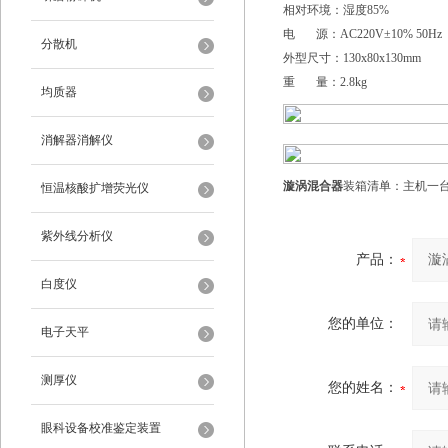
相对环境：湿度85%
电 源：AC220V±10% 50Hz
分散机
外型尺寸：130x80x130mm
重 量：2.8kg
均质器
消解器消解仪
漩涡混合器
装箱清单：主机一
恒温核酸扩增荧光仪
紫外线分析仪
产品：
白度仪
您的单位：
电子天平
测厚仪
您的姓名：
眼科设备校准鉴定装置