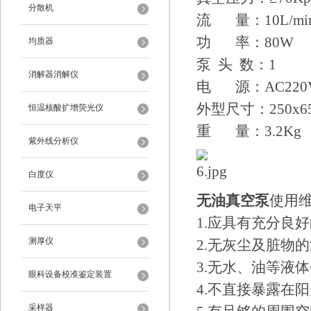
分散机
流 量：10L/mi
功 率：80W
均质器
泵 头 数：1
消解器消解仪
电 源：AC220V
外型尺寸：250x65
恒温核酸扩增荧光仪
重 量：3.2Kg
紫外线分析仪
白度仪
无油真空泵
使用
电子天平
1.应具有充分良
测厚仪
2.无灰尘及脏物
3.无水、油等液
眼科设备校准鉴定装置
4.不直接暴露在
采样器