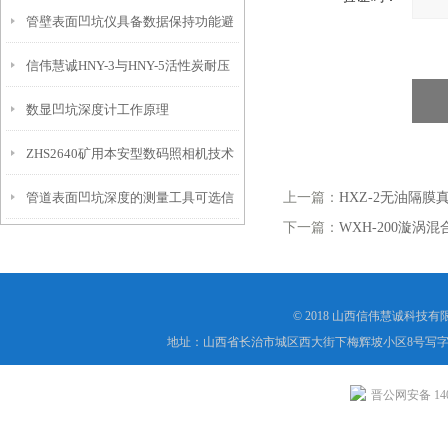
管壁表面凹坑仪具备数据保持功能避
埋头度仪技术参数！
信伟慧诚HNY-3与HNY-5活性炭耐压
免测试过程中测针移动导致数据变动
数显凹坑深度计工作原理
强度测定仪技术参数！
ZHS2640矿用本安型数码照相机技术
管道表面凹坑深度的测量工具可选信
上一篇：
HXZ-2无油隔膜
参数！
下一篇：
WXH-200漩涡混
伟慧诚管道凹坑深度仪！
© 2018 山西信伟慧诚科技
地址：山西省长治市城区西大街下梅辉坡小区8号写字楼
晋公网安备 1404