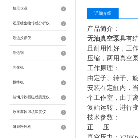
校准仪源
详细介绍
还原糖生物传感分析仪
产品简介：
无油真空泵
具有
卷边投影仪
且耐用性好，工
卷边锯
压缩，两用真空
工作原理：
乳化机
由定子、转子、
搅拌机
安装在定缸内，
个工作室，由于
硅钢片铁损磁感测定仪
复始运转，进行
数显腐蚀凹坑深度仪
技术参数：
正 压
研磨粉碎机
真空压力：≥70Kp