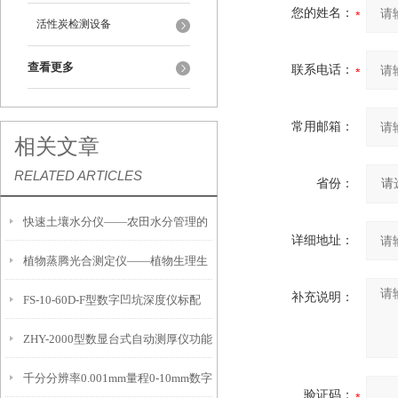
您的姓名：
活性炭检测设备
查看更多
联系电话：
常用邮箱：
相关文章
RELATED ARTICLES
省份：
快速土壤水分仪——农田水分管理的
详细地址：
植物蒸腾光合测定仪——植物生理生
便携式检测工具
补充说明：
FS-10-60D-F型数字凹坑深度仪标配
态的实时监测设备
ZHY-2000型数显台式自动测厚仪功能
IP54级表头分辨率0.01mm量程
千分分辨率0.001mm量程0-10mm数字
特点
10mm！
验证码：