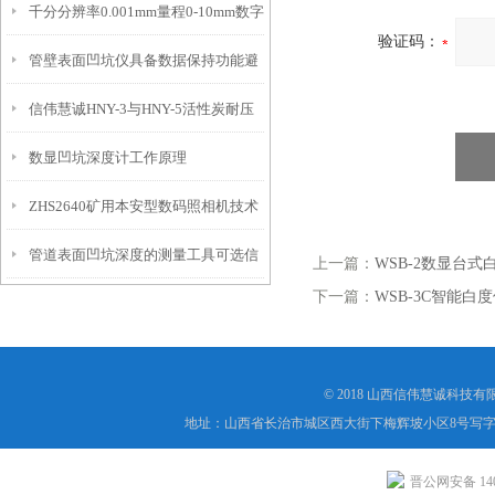
千分分辨率0.001mm量程0-10mm数字
特点
10mm！
验证码：
管壁表面凹坑仪具备数据保持功能避
埋头度仪技术参数！
信伟慧诚HNY-3与HNY-5活性炭耐压
免测试过程中测针移动导致数据变动
数显凹坑深度计工作原理
强度测定仪技术参数！
ZHS2640矿用本安型数码照相机技术
管道表面凹坑深度的测量工具可选信
参数！
上一篇：
WSB-2数显台式
下一篇：
WSB-3C智能白
伟慧诚管道凹坑深度仪！
© 2018 山西信伟慧诚科技
地址：山西省长治市城区西大街下梅辉坡小区8号写字楼
晋公网安备 1404