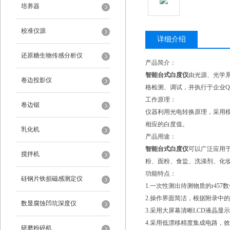
培养器
校准仪源
详细介绍
还原糖生物传感分析仪
产品简介：
智能台式白度仪
由光源、光学
卷边投影仪
格检测、调试，并执行于企业Q/TDKY
工作原理：
卷边锯
仪器利用光电转换原理，采用模
相应的白度值。
乳化机
产品用途：
智能台式白度仪
可以广泛应用
搅拌机
粉、面粉、食盐、洗涤剂、化
功能特点：
硅钢片铁损磁感测定仪
1.一次性测出待测物质的r45
2.操作界面简洁，根据附录中
数显腐蚀凹坑深度仪
3.采用大屏幕清晰LCD液晶
4.采用低漂移精度集成电路，
研磨粉碎机