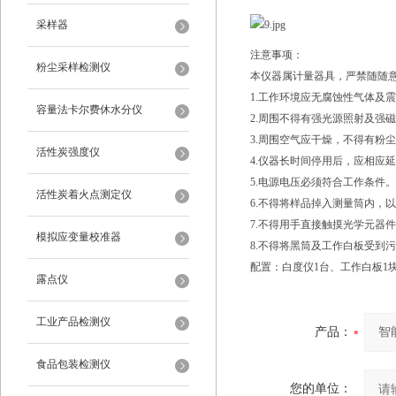
采样器
注意事项：
粉尘采样检测仪
本仪器属计量器具，严禁随随
1.工作环境应无腐蚀性气体及
容量法卡尔费休水分仪
2.周围不得有强光源照射及强
3.周围空气应干燥，不得有粉
活性炭强度仪
4.仪器长时间停用后，应相应
5.电源电压必须符合工作条件。
活性炭着火点测定仪
6.不得将样品掉入测量筒内，
7.不得用手直接触摸光学元器
模拟应变量校准器
8.不得将黑筒及工作白板受到
配置：白度仪1台、工作白板1
露点仪
工业产品检测仪
产品：
食品包装检测仪
您的单位：