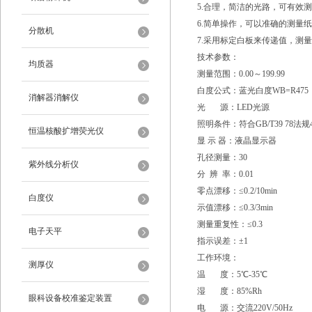
5.合理，简洁的光路，可有效
6.简单操作，可以准确的测量
分散机
7.采用标定白板来传递值，测
技术参数：
均质器
测量范围：0.00～199.99
白度公式：蓝光白度WB=R475
消解器消解仪
光 源：LED光源
照明条件：符合GB/T39 78法规4
恒温核酸扩增荧光仪
显 示 器：液晶显示器
孔径测量：30
紫外线分析仪
分 辨 率：0.01
零点漂移：≤0.2/10min
白度仪
示值漂移：≤0.3/3min
测量重复性：≤0.3
电子天平
指示误差：±1
工作环境：
测厚仪
温 度：5℃-35℃
湿 度：85%Rh
眼科设备校准鉴定装置
电 源：交流220V/50Hz