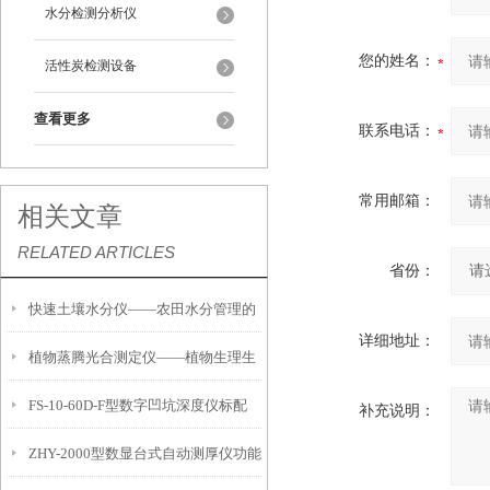
水分检测分析仪
您的姓名：
活性炭检测设备
查看更多
联系电话：
常用邮箱：
相关文章
RELATED ARTICLES
省份：
快速土壤水分仪——农田水分管理的
详细地址：
植物蒸腾光合测定仪——植物生理生
便携式检测工具
FS-10-60D-F型数字凹坑深度仪标配
态的实时监测设备
补充说明：
ZHY-2000型数显台式自动测厚仪功能
IP54级表头分辨率0.01mm量程