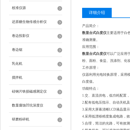
校准仪源
详细介绍
还原糖生物传感分析仪
产品简介：
数显台式白度仪
主要适用于白
卷边投影仪
准确测量。
应用范围：
卷边锯
数显台式白度仪
可以广泛应用
粉、面粉、食盐、洗涤剂、化
乳化机
工作原理：
仪器利用光电转换原理，采用模
搅拌机
白度值。
功能特点：
硅钢片铁损磁感测定仪
1.交、直流供电，低功耗配置
2.配有低电压指示、自动关机
数显腐蚀凹坑深度仪
3.采用大屏幕清晰LCD液晶
4.采用低漂移精度集成电路，
研磨粉碎机
5.合理，简洁的光路，可有效