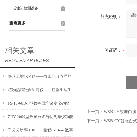
活性炭检测设备
补充说明：
查看更多
相关文章
验证码：
RELATED ARTICLES
快速土壤水分仪——农田水分管理的
植物蒸腾光合测定仪——植物生理生
便携式检测工具
FS-10-60D-F型数字凹坑深度仪标配
态的实时监测设备
上一篇：
WSB-2Y数显白
ZHY-2000型数显台式自动测厚仪功能
IP54级表头分辨率0.01mm量程
下一篇：
WSB-CY智能台
千分分辨率0.001mm量程0-10mm数字
特点
10mm！