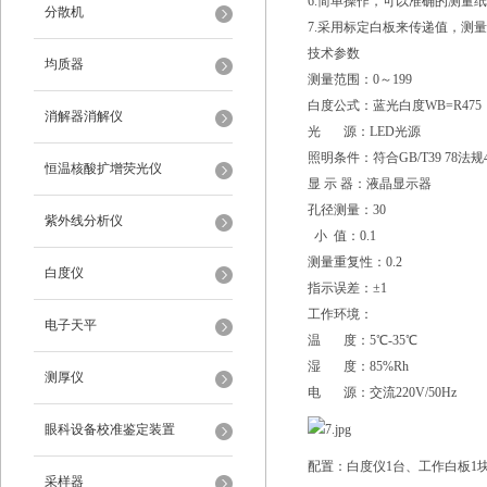
6.简单操作，可以准确的测量
分散机
7.采用标定白板来传递值，测
技术参数
均质器
测量范围：0～199
白度公式：蓝光白度WB=R475
消解器消解仪
光 源：LED光源
照明条件：符合GB/T39 78法规4
恒温核酸扩增荧光仪
显 示 器：液晶显示器
孔径测量：30
紫外线分析仪
小 值：0.1
测量重复性：0.2
白度仪
指示误差：±1
工作环境：
电子天平
温 度：5℃-35℃
湿 度：85%Rh
测厚仪
电 源：交流220V/50Hz
眼科设备校准鉴定装置
配置：白度仪1台、工作白板1
采样器