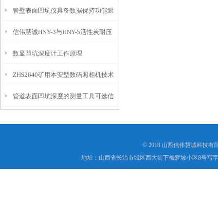
管壁表面凹坑仪具备数据保持功能避
埋头度仪技术参数！
信伟慧诚HNY-3与HNY-5活性炭耐压
免测试过程中测针移动导致数据变动
数显凹坑深度计工作原理
强度测定仪技术参数！
ZHS2640矿用本安型数码照相机技术
管道表面凹坑深度的测量工具可选信
参数！
伟慧诚管道凹坑深度仪！
© 2018 山西信伟慧诚科技
地址：山西省长治市城区西大街下梅辉坡小区8号写字楼