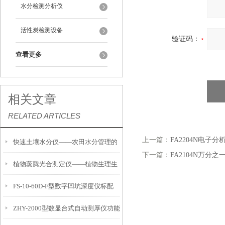
水分检测分析仪
活性炭检测设备
验证码：
查看更多
相关文章
RELATED ARTICLES
上一篇：
FA2204N电子分
快速土壤水分仪——农田水分管理的
下一篇：
FA2104N万分
植物蒸腾光合测定仪——植物生理生
便携式检测工具
FS-10-60D-F型数字凹坑深度仪标配
态的实时监测设备
ZHY-2000型数显台式自动测厚仪功能
IP54级表头分辨率0.01mm量程