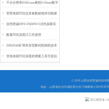
千分分辨率0.001mm量程0-10mm数字
特点
10mm！
管壁表面凹坑仪具备数据保持功能避
埋头度仪技术参数！
信伟慧诚HNY-3与HNY-5活性炭耐压
免测试过程中测针移动导致数据变动
数显凹坑深度计工作原理
强度测定仪技术参数！
ZHS2640矿用本安型数码照相机技术
管道表面凹坑深度的测量工具可选信
参数！
伟慧诚管道凹坑深度仪！
© 2018 山西信伟慧诚科技
地址：山西省长治市城区西大街下梅辉坡小区8号写字楼
晋公网安备 1404