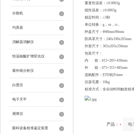
重复性误差：±0.0003g
线性误差：±0.0003g
分散机
稳定时间：≤3秒
单位转换：g，oz，ct...
均质器
秤盘尺寸：Φ80mm/90mm
防风罩尺寸：240x190x265mm
消解器消解仪
外形尺寸：365x205x350mm
包装尺寸：
恒温核酸扩增荧光仪
内 箱：415×285×430mm
外 箱：475×315×485mm
紫外线分析仪
选购配件：打印机Printer
仪器毛重：10kg
白度仪
校准方式：全自动时间触发校
电子天平
测厚仪
产品：
眼科设备校准鉴定装置