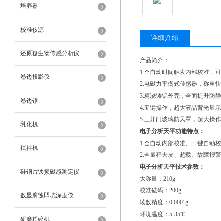
培养器
校准仪源
详细介绍
还原糖生物传感分析仪
产品简介：
1.全自动时间触发内部校准，
卷边投影仪
2.电磁力平衡式传感器，称重
3.精浇铸铝外壳，全面提升防
卷边锯
4.五键操作，超大液晶背光显
5.三开门玻璃防风罩，超大操
乳化机
电子分析天平功能特点：
1.全自动内部校准、一键自动
搅拌机
2.全量程去皮、超载、故障报警
电子分析天平技术参数：
硅钢片铁损磁感测定仪
大称量：210g
校准砝码：200g
数显腐蚀凹坑深度仪
读数精度：0.0001g
环境温度：5-35℃
研磨粉碎机