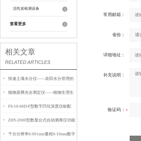
活性炭检测设备
常用邮箱：
查看更多
省份：
相关文章
详细地址：
RELATED ARTICLES
补充说明：
快速土壤水分仪——农田水分管理的
植物蒸腾光合测定仪——植物生理生
便携式检测工具
FS-10-60D-F型数字凹坑深度仪标配
态的实时监测设备
验证码：
ZHY-2000型数显台式自动测厚仪功能
IP54级表头分辨率0.01mm量程
千分分辨率0.001mm量程0-10mm数字
特点
10mm！