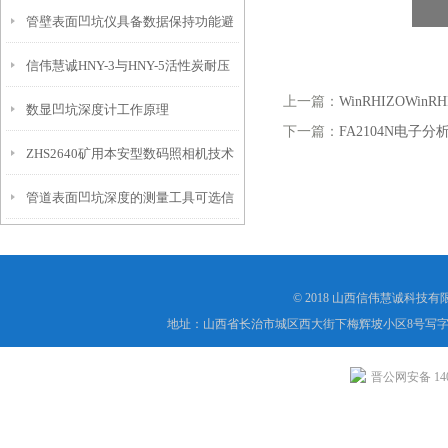
管壁表面凹坑仪具备数据保持功能避
埋头度仪技术参数！
信伟慧诚HNY-3与HNY-5活性炭耐压
免测试过程中测针移动导致数据变动
上一篇：
WinRHIZOWi
数显凹坑深度计工作原理
强度测定仪技术参数！
下一篇：
FA2104N电子分
ZHS2640矿用本安型数码照相机技术
管道表面凹坑深度的测量工具可选信
参数！
伟慧诚管道凹坑深度仪！
© 2018 山西信伟慧诚科技
地址：山西省长治市城区西大街下梅辉坡小区8号写字楼
晋公网安备 1404