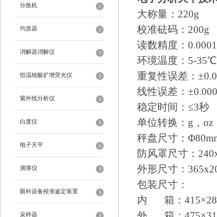
分散机
大称量：220g
校准砝码：200g
均质器
读数精度：0.0001
消解器消解仪
环境温度：5-35℃
重复性误差：±0.00
恒温核酸扩增荧光仪
线性误差：±0.000
紫外线分析仪
稳定时间：≤3秒
单位转换：g，oz，c
白度仪
秤盘尺寸：Φ80mm
电子天平
防风罩尺寸：240x1
外形尺寸：365x20
测厚仪
包装尺寸：
眼科设备校准鉴定装置
内 箱：415×285
外 箱：475×315
采样器