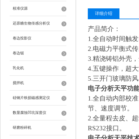
校准仪源
详细介绍
还原糖生物传感分析仪
产品简介：
1.全自动时间触
卷边投影仪
2.电磁力平衡式
卷边锯
3.精浇铸铝外壳
4.五键操作，超
乳化机
5.三开门玻璃防
搅拌机
电子分析天平功
1.全自动内部校
硅钢片铁损磁感测定仪
节、速度调节。
数显腐蚀凹坑深度仪
2.全量程去皮、
RS232接口。
研磨粉碎机
电子分析天平技