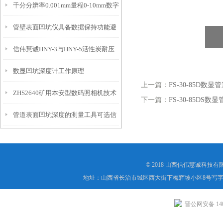
千分分辨率0.001mm量程0-10mm数字
特点
10mm！
管壁表面凹坑仪具备数据保持功能避
埋头度仪技术参数！
信伟慧诚HNY-3与HNY-5活性炭耐压
免测试过程中测针移动导致数据变动
数显凹坑深度计工作原理
强度测定仪技术参数！
上一篇：
FS-30-85D
ZHS2640矿用本安型数码照相机技术
下一篇：
FS-30-85DS
管道表面凹坑深度的测量工具可选信
参数！
伟慧诚管道凹坑深度仪！
© 2018 山西信伟慧诚科技
地址：山西省长治市城区西大街下梅辉坡小区8号写字楼
晋公网安备 1404