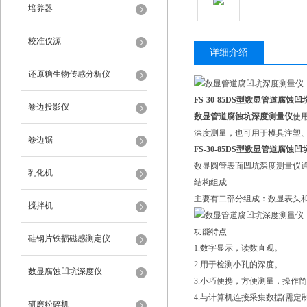
培养器
校准仪源
详细介绍
还原糖生物传感分析仪
FS-30-85DS型
数显管道腐蚀凹
卷边投影仪
数显管道腐蚀坑深度测量仪
使
深度测量，也可用于模具注塑
卷边锯
FS-30-85DS型
数显管道腐蚀凹
数显圆管表面凹坑深度测量仪
乳化机
结构组成
主要有二部分组成：数显表头
搅拌机
功能特点
硅钢片铁损磁感测定仪
1.数字显示，读数直观。
2.用于检测小孔的深度。
数显腐蚀凹坑深度仪
3.小巧便携，方便测量，操作
4.与计算机连接采集数据(需定制
研磨粉碎机