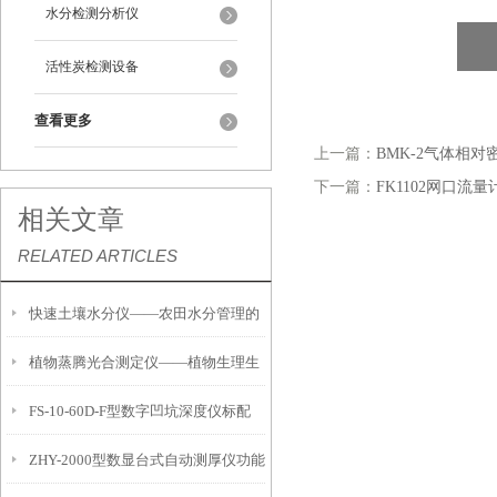
水分检测分析仪
活性炭检测设备
查看更多
上一篇：
BMK-2气体相对
下一篇：
FK1102网口流量
相关文章
RELATED ARTICLES
快速土壤水分仪——农田水分管理的
植物蒸腾光合测定仪——植物生理生
便携式检测工具
FS-10-60D-F型数字凹坑深度仪标配
态的实时监测设备
ZHY-2000型数显台式自动测厚仪功能
IP54级表头分辨率0.01mm量程