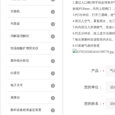
2.通过入口阀5用手捏皮球将
标线约30mm，关闭上部阀门
分散机
3.约5分钟后，打开三通阀，
4.再注入空气，重复两次，当
均质器
5.向内筒注入所测燃气，排放
6.约五分钟后，按上述方法测得
消解器消解仪
7.每次测量时应读取筒内水位。
8.计算燃气相对密度
恒温核酸扩增荧光仪
紫外线分析仪
产品：
白度仪
电子天平
您的单位：
测厚仪
您的姓名：
眼科设备校准鉴定装置