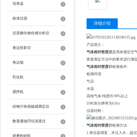
培养器
校准仪源
详细介绍
还原糖生物传感分析仪
产品简介：
卷边投影仪
气体相对密度仪
是用来测定空气
密度测定方法中的要求进行测
卷边锯
气体相对密度计
检测条件:
检测环境
乳化机
气压:
水温:
搅拌机
高纯气体:纯度99.99%以上
计时表分辨率为0.01s
硅钢片铁损磁感测定仪
仪器结构：
数显腐蚀凹坑深度仪
气体相对密度计
检测方法:
1.将仪器调直，并注入水，超过
研磨粉碎机