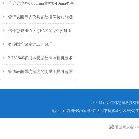
千分分辨率0.001mm量程0-10mm数字
特点
10mm！
管壁表面凹坑仪具备数据保持功能避
埋头度仪技术参数！
信伟慧诚HNY-3与HNY-5活性炭耐压
免测试过程中测针移动导致数据变动
数显凹坑深度计工作原理
强度测定仪技术参数！
ZHS2640矿用本安型数码照相机技术
管道表面凹坑深度的测量工具可选信
参数！
伟慧诚管道凹坑深度仪！
© 2018 山西信伟慧诚科技
地址：山西省长治市城区西大街下梅辉坡小区8号写字楼
晋公网安备 1404