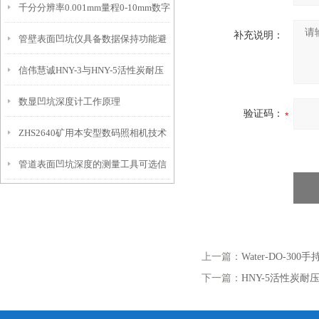
千分分辨率0.001mm量程0-10mm数字
特点
10mm！
补充说明：
管壁表面凹坑仪具备数据保持功能避
埋头度仪技术参数！
信伟慧诚HNY-3与HNY-5活性炭耐压
免测试过程中测针移动导致数据变动
数显凹坑深度计工作原理
强度测定仪技术参数！
验证码：
ZHS2640矿用本安型数码照相机技术
管道表面凹坑深度的测量工具可选信
参数！
伟慧诚管道凹坑深度仪！
上一篇：
Water-DO-3
下一篇：
HNY-5活性炭耐