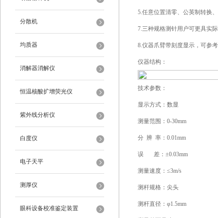
5.任意位置清零、公英制转换
分散机
7.三种规格测针用户可更具实
均质器
8.仪器爪臂带刻度显示，可参
仪器结构：
消解器消解仪
技术参数：
恒温核酸扩增荧光仪
显示方式：数显
紫外线分析仪
测量范围：0-30mm
分 辨 率：0.01mm
白度仪
误 差：±0.03mm
电子天平
测量速度：≤3m/s
测厚仪
测杆规格：尖头
测杆直径：φ1.5mm
眼科设备校准鉴定装置