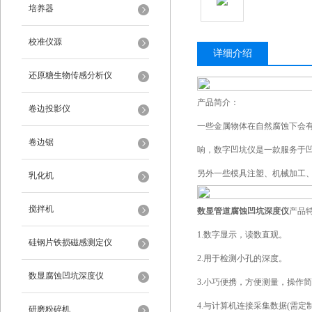
培养器
校准仪源
详细介绍
还原糖生物传感分析仪
产品简介：
卷边投影仪
一些金属物体在自然腐蚀下会
卷边锯
响，数字凹坑仪是一款服务于
另外一些模具注塑、机械加工
乳化机
搅拌机
数显管道腐蚀凹坑深度仪
产品
1.数字显示，读数直观。
硅钢片铁损磁感测定仪
2.用于检测小孔的深度。
数显腐蚀凹坑深度仪
3.小巧便携，方便测量，操作
4.与计算机连接采集数据(需定制
研磨粉碎机