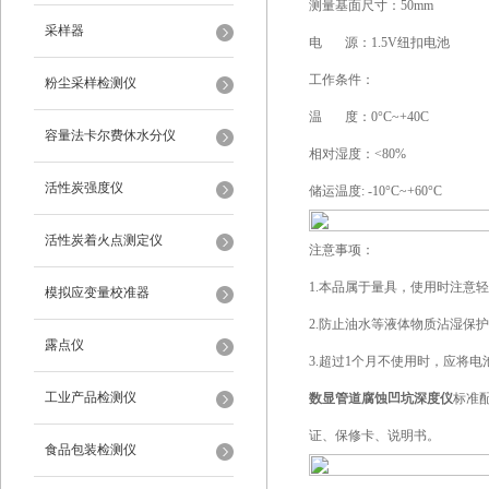
测量基面尺寸：50mm
采样器
电 源：1.5V纽扣电池
工作条件：
粉尘采样检测仪
温 度：0°C~+40C
容量法卡尔费休水分仪
相对湿度：<80%
活性炭强度仪
储运温度: -10°C~+60°C
活性炭着火点测定仪
注意事项：
1.本品属于量具，使用时注意
模拟应变量校准器
2.防止油水等液体物质沾湿保
露点仪
3.超过1个月不使用时，应将电
工业产品检测仪
数显管道腐蚀凹坑深度仪
标准
证、保修卡、说明书。
食品包装检测仪