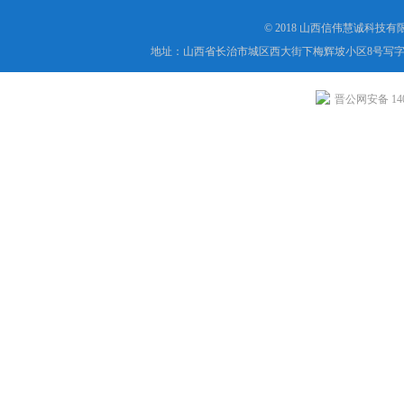
© 2018 山西信伟慧诚科技
地址：山西省长治市城区西大街下梅辉坡小区8号写字楼
晋公网安备 1404