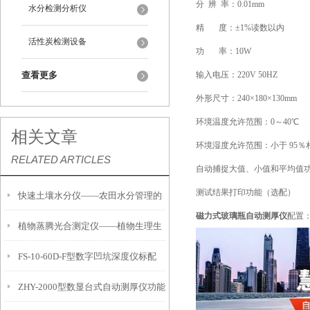
分 辨 率：0.01mm
水分检测分析仪
精 度：±1%读数以内
活性炭检测设备
功 率：10W
查看更多
输入电压：220V 50HZ
外形尺寸：240×180×130mm
环境温度允许范围：0～40℃
相关文章
环境湿度允许范围：小于 95％
RELATED ARTICLES
自动捕捉大值、小值和平均值
测试结果打印功能（选配）
快速土壤水分仪——农田水分管理的
磁力式
玻璃瓶自动测厚仪
配置
植物蒸腾光合测定仪——植物生理生
便携式检测工具
FS-10-60D-F型数字凹坑深度仪标配
态的实时监测设备
ZHY-2000型数显台式自动测厚仪功能
IP54级表头分辨率0.01mm量程