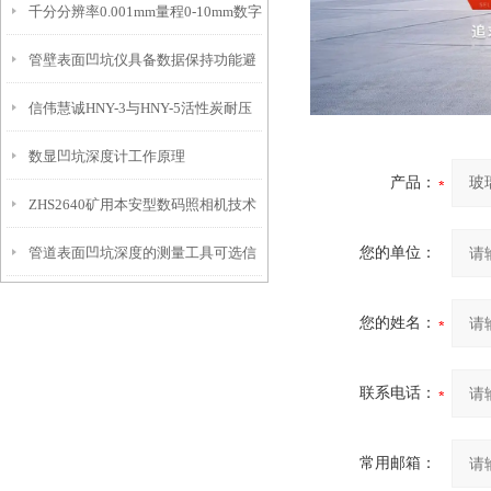
千分分辨率0.001mm量程0-10mm数字
特点
10mm！
管壁表面凹坑仪具备数据保持功能避
埋头度仪技术参数！
信伟慧诚HNY-3与HNY-5活性炭耐压
免测试过程中测针移动导致数据变动
数显凹坑深度计工作原理
强度测定仪技术参数！
产品：
ZHS2640矿用本安型数码照相机技术
管道表面凹坑深度的测量工具可选信
您的单位：
参数！
伟慧诚管道凹坑深度仪！
您的姓名：
联系电话：
常用邮箱：