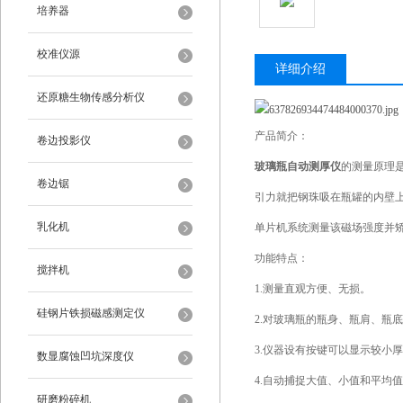
培养器
校准仪源
详细介绍
还原糖生物传感分析仪
产品简介：
卷边投影仪
玻璃瓶自动测厚仪
的测量原理
卷边锯
引力就把钢珠吸在瓶罐的内壁
乳化机
单片机系统测量该磁场强度并
功能特点：
搅拌机
1.测量直观方便、无损。
硅钢片铁损磁感测定仪
2.对玻璃瓶的瓶身、瓶肩、瓶
3.仪器设有按键可以显示较小
数显腐蚀凹坑深度仪
4.自动捕捉大值、小值和平均
研磨粉碎机