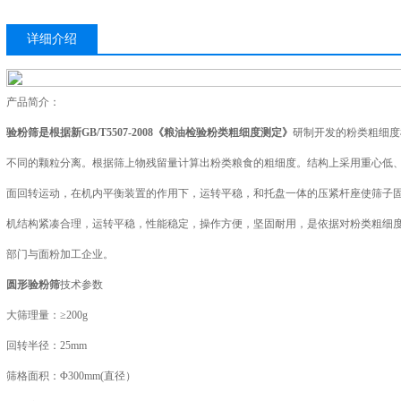
详细介绍
产品简介：
验粉筛是根据新GB/T5507-2008《粮油检验粉类粗细度测定》
研制开发的粉类粗细度
不同的颗粒分离。根据筛上物残留量计算出粉类粮食的粗细度。结构上采用重心低
面回转运动，在机内平衡装置的作用下，运转平稳，和托盘一体的压紧杆座使筛子
机结构紧凑合理，运转平稳，性能稳定，操作方便，坚固耐用，是依据对粉类粗细
部门与面粉加工企业。
圆形验粉筛
技术参数
大筛理量：≥200g
回转半径：25mm
筛格面积：Φ300mm(直径）