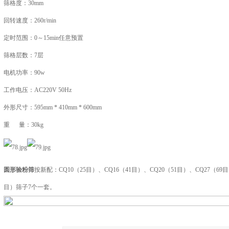
筛格度：30mm
回转速度：260r/min
定时范围：0～15min任意预置
筛格层数：7层
电机功率：90w
工作电压：AC220V 50Hz
外形尺寸：595mm * 410mm * 600mm
重 量：30kg
圆形验粉筛
按新配：CQ10（25目）、CQ16（41目）、CQ20（51目）、CQ27（69目
目）筛子7个一套。