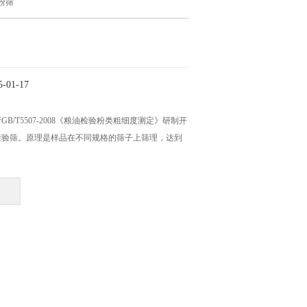
粉筛
01-17
B/T5507-2008《粮油检验粉类粗细度测定》研制开
检验筛。原理是样品在不同规格的筛子上筛理，达到
。