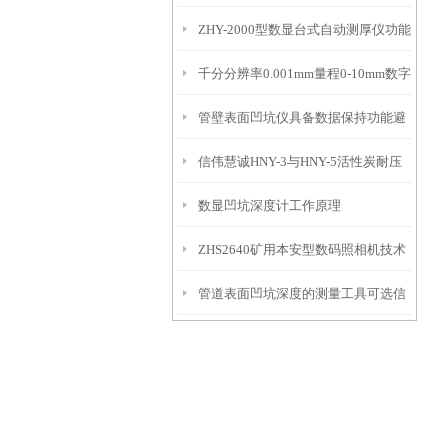
ZHY-2000型数显台式自动测厚仪功能
IP54级表头分辨率0.01mm量程
千分分辨率0.001mm量程0-10mm数字
特点
10mm！
管壁表面凹坑仪具备数据保持功能避
埋头度仪技术参数！
信伟慧诚HNY-3与HNY-5活性炭耐压
免测试过程中测针移动导致数据变动
数显凹坑深度计工作原理
强度测定仪技术参数！
ZHS2640矿用本安型数码照相机技术
管道表面凹坑深度的测量工具可选信
参数！
伟慧诚管道凹坑深度仪！