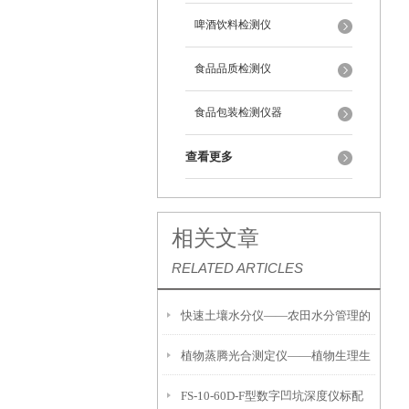
啤酒饮料检测仪
食品品质检测仪
食品包装检测仪器
查看更多
相关文章
RELATED ARTICLES
快速土壤水分仪——农田水分管理的
植物蒸腾光合测定仪——植物生理生
便携式检测工具
FS-10-60D-F型数字凹坑深度仪标配
态的实时监测设备