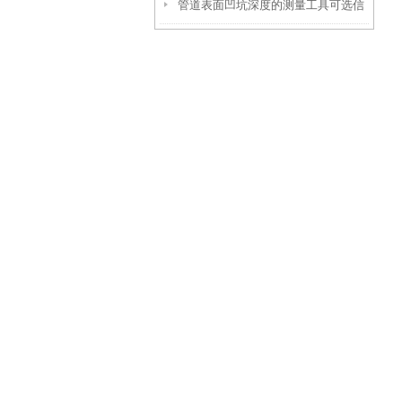
管道表面凹坑深度的测量工具可选信
参数！
伟慧诚管道凹坑深度仪！