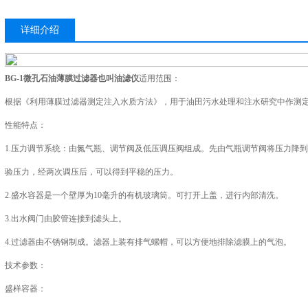
详细介绍
BG-1
微孔石油薄膜过滤器也叫油滤仪
适用范围：
根据《利用薄膜过滤器测定注入水质方法》，用于油田污水处理和注水研究中作测定
性能特点：
1.压力调节系统：由氮气瓶、调节阀及低压调压阀组成。先由气瓶调节阀将压力降到
验压力，经两次调压后，可以得到平稳的压力。
2.盛水容器是一个壁厚为10毫升的有机玻璃筒。可打开上盖，进行内部清洗。
3.出水阀门由胶管连接到滤头上。
4.过滤器由不锈钢制成。滤器上装有排气螺帽，可以方便地排除滤膜上的气泡。
技术参数：
盛样容器：