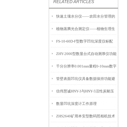
RELATED ARTICLES
快速土壤水分仪——农田水分管理的
植物蒸腾光合测定仪——植物生理生
便携式检测工具
FS-10-60D-F型数字凹坑深度仪标配
态的实时监测设备
ZHY-2000型数显台式自动测厚仪功能
IP54级表头分辨率0.01mm量程
千分分辨率0.001mm量程0-10mm数字
特点
10mm！
管壁表面凹坑仪具备数据保持功能避
埋头度仪技术参数！
信伟慧诚HNY-3与HNY-5活性炭耐压
免测试过程中测针移动导致数据变动
数显凹坑深度计工作原理
强度测定仪技术参数！
ZHS2640矿用本安型数码照相机技术