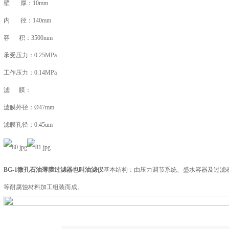
壁 厚：10mm
内 径：140mm
容 积：3500mm
承受压力：0.25MPa
工作压力：0.14MPa
滤 膜：
滤膜外径：Ø47mm
滤膜孔径：0.45um
BG-1
微孔石油薄膜过滤器也叫油滤仪
基本结构：由压力调节系统、盛水容器及过滤
等耐腐蚀材料加工组装而成。