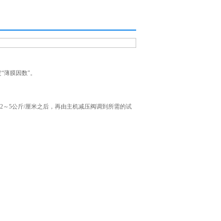
“薄膜因数"。
2～5公斤/厘米之后，再由主机减压阀调到所需的试