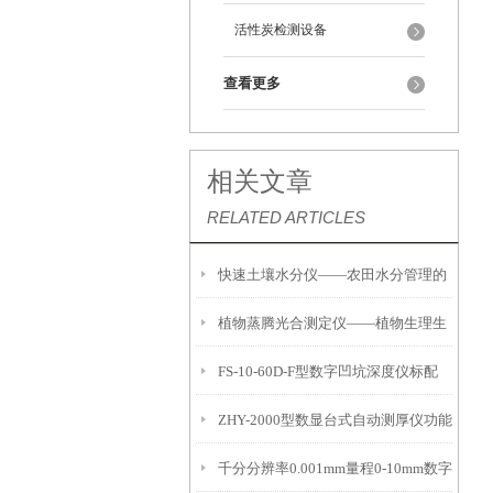
活性炭检测设备
查看更多
相关文章
RELATED ARTICLES
快速土壤水分仪——农田水分管理的
植物蒸腾光合测定仪——植物生理生
便携式检测工具
FS-10-60D-F型数字凹坑深度仪标配
态的实时监测设备
ZHY-2000型数显台式自动测厚仪功能
IP54级表头分辨率0.01mm量程
千分分辨率0.001mm量程0-10mm数字
特点
10mm！