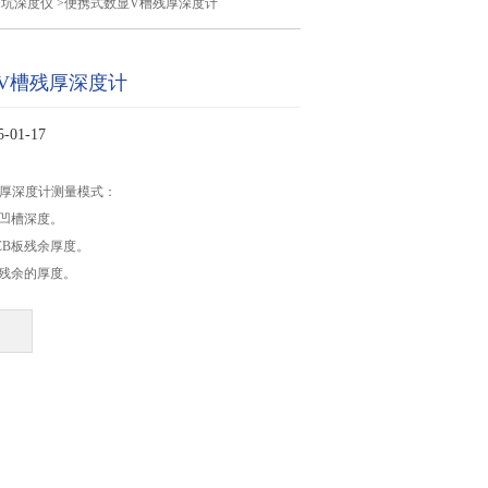
凹坑深度仪
>便携式数显V槽残厚深度计
V槽残厚深度计
01-17
残厚深度计测量模式：
板凹槽深度。
CB板残余厚度。
板残余的厚度。