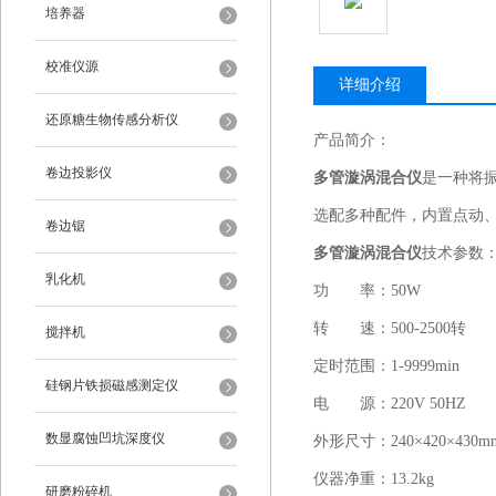
培养器
校准仪源
详细介绍
还原糖生物传感分析仪
产品简介：
卷边投影仪
多管漩涡混合仪
是一种将
选配多种配件，内置点动
卷边锯
多管漩涡混合仪
技术参数
乳化机
功 率：50W
转 速：500-2500转
搅拌机
定时范围：1-9999min
硅钢片铁损磁感测定仪
电 源：220V 50HZ
数显腐蚀凹坑深度仪
外形尺寸：240×420×430m
仪器净重：13.2kg
研磨粉碎机