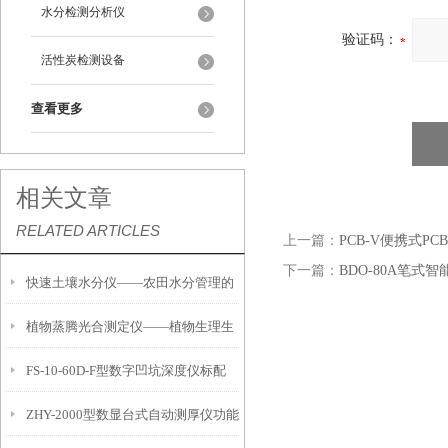
水分检测分析仪
验证码：
活性炭检测设备
查看更多
相关文章
RELATED ARTICLES
上一篇：
PCB-V便携式P
下一篇：
BDO-80A笔式
快速土壤水分仪——农田水分管理的
植物蒸腾光合测定仪——植物生理生
便携式检测工具
FS-10-60D-F型数字凹坑深度仪标配
态的实时监测设备
ZHY-2000型数显台式自动测厚仪功能
IP54级表头分辨率0.01mm量程