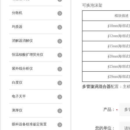
可换泡沫架
分散机
模块描述
∮
10
mm
海绵试
均质器
∮
12
mm
海绵试
消解器消解仪
∮
15
mm
海绵试
恒温核酸扩增荧光仪
∮
20
mm
海绵试
∮
25
mm
海绵试
紫外线分析仪
∮
29
mm
海绵试
白度仪
多管漩涡混合器
配置：主机
电子天平
产品：
测厚仪
眼科设备校准鉴定装置
您的单位：