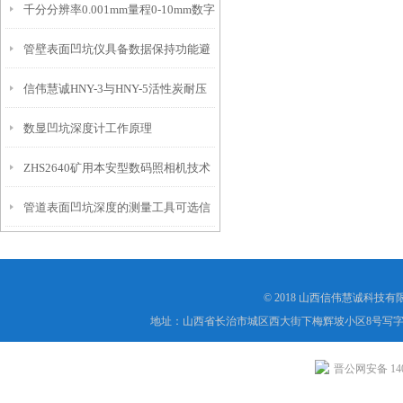
千分分辨率0.001mm量程0-10mm数字
特点
10mm！
管壁表面凹坑仪具备数据保持功能避
埋头度仪技术参数！
信伟慧诚HNY-3与HNY-5活性炭耐压
免测试过程中测针移动导致数据变动
数显凹坑深度计工作原理
强度测定仪技术参数！
ZHS2640矿用本安型数码照相机技术
管道表面凹坑深度的测量工具可选信
参数！
伟慧诚管道凹坑深度仪！
© 2018 山西信伟慧诚科技
地址：山西省长治市城区西大街下梅辉坡小区8号写字楼
晋公网安备 1404