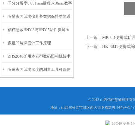
千分分辨率0.001mm量程0-10mm数字
特点
10mm！
管壁表面凹坑仪具备数据保持功能避
埋头度仪技术参数！
信伟慧诚HNY-3与HNY-5活性炭耐压
免测试过程中测针移动导致数据变动
上一篇：
MK-6B便携式
数显凹坑深度计工作原理
强度测定仪技术参数！
下一篇：
HK-4031便携
ZHS2640矿用本安型数码照相机技术
管道表面凹坑深度的测量工具可选信
参数！
伟慧诚管道凹坑深度仪！
© 2018 山西信伟慧诚科技
地址：山西省长治市城区西大街下梅辉坡小区8号写字楼
晋公网安备 1404