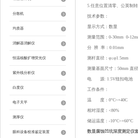
5.任意位置清零、公英制
分散机
技术参数：
显示方式：数显
均质器
测量范围：0-30mm 0-12m
消解器消解仪
分 辨 率：0.01mm
恒温核酸扩增荧光仪
测杆直径：φ≤φ1.5mm
测量基面尺寸：50mm 直径
紫外线分析仪
电 源: 1.5V纽扣电池
白度仪
工作条件：
温 度：0°C~+40C
电子天平
相对湿度：<80%
测厚仪
储运温度：-10°C~+60°C
数显腐蚀凹坑深度测定仪
眼科设备校准鉴定装置