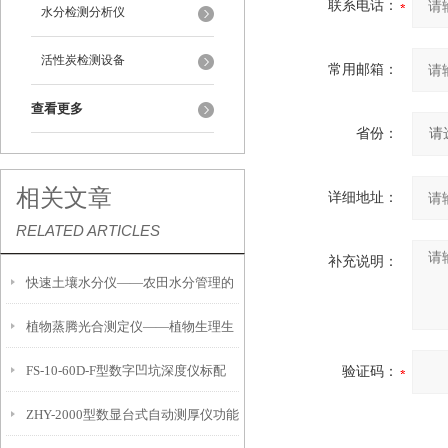
联系电话：
水分检测分析仪
活性炭检测设备
常用邮箱：
查看更多
省份：
相关文章
详细地址：
RELATED ARTICLES
补充说明：
快速土壤水分仪——农田水分管理的
植物蒸腾光合测定仪——植物生理生
便携式检测工具
FS-10-60D-F型数字凹坑深度仪标配
验证码：
态的实时监测设备
ZHY-2000型数显台式自动测厚仪功能
IP54级表头分辨率0.01mm量程