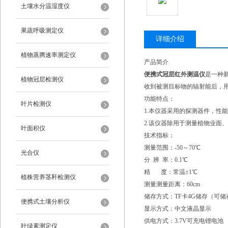
土壤水分温湿度仪
果蔬呼吸测定仪
详细介绍
植物蒸腾速率测定仪
产品简介
便携式冠层红外测温仪
是一种
植物冠层检测仪
收到被测目标物的辐射能后，
功能特点：
叶片检测仪
1.本仪器采用的探测器件，性
2.该仪器除用于测量植物业面
叶面积仪
技术指标：
测量范围：-50～70℃
光合仪
分 辨 率：0.1℃
精 度：常温±1℃
植株营养茎秆检测仪
测量测量距离：60cm
储存方式：TF卡4G储存（可储存
便携式土壤分析仪
显示方式：中文液晶显示
供电方式：3.7V可充电锂电池
叶绿素测定仪