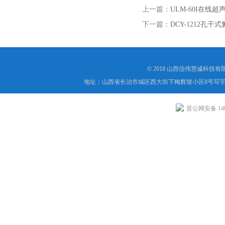
上一篇：
ULM-60I在线
下一篇：
DCY-1212孔干
© 2018 山西信伟慧诚科技
地址：山西省长治市城区西大街下梅辉坡小区8号写字楼
晋公网安备 1404