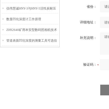
省份：
信伟慧诚HNY-3与HNY-5活性炭耐压
免测试过程中测针移动导致数据变动
数显凹坑深度计工作原理
强度测定仪技术参数！
详细地址：
ZHS2640矿用本安型数码照相机技术
补充说明：
管道表面凹坑深度的测量工具可选信
参数！
伟慧诚管道凹坑深度仪！
验证码：