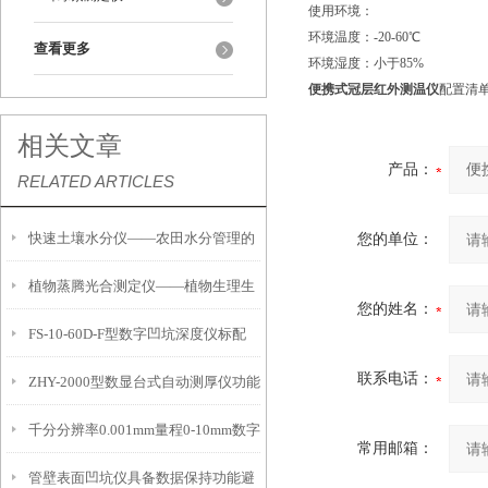
使用环境：
环境温度：-20-60℃
查看更多
环境湿度：小于85%
便携式冠层红外测温仪
配置清
相关文章
产品：
RELATED ARTICLES
快速土壤水分仪——农田水分管理的
您的单位：
植物蒸腾光合测定仪——植物生理生
便携式检测工具
您的姓名：
FS-10-60D-F型数字凹坑深度仪标配
态的实时监测设备
联系电话：
ZHY-2000型数显台式自动测厚仪功能
IP54级表头分辨率0.01mm量程
千分分辨率0.001mm量程0-10mm数字
特点
10mm！
常用邮箱：
管壁表面凹坑仪具备数据保持功能避
埋头度仪技术参数！