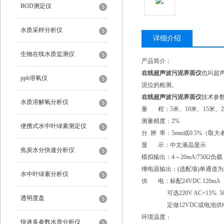
BOD测定仪
水质采样分析仪
详细介绍
生物在线水质监测仪
产品简介：
在线超声波污泥界面仪
也叫超
ppb溶氧仪
泥位的检测。
在线超声波污泥界面仪
技术参
水质溶解氧分析仪
量 程：5米、10米、15米、20
测量精度：2%
便携式水中叶绿素测定仪
分 辨 率：5mm或0.5%（取大
显 示：中文液晶显示
焦炭水分快速分析仪
模拟输出：4～20mA/750Ω负载
继电器输出：(选配项)单通道为2组 D
水中叶绿素分析仪
供 电：标配24VDC 120mA
可选220V AC+15% 50
透明度盘
定做12VDC或电池供
环境温度：
快速多参数水质分析仪