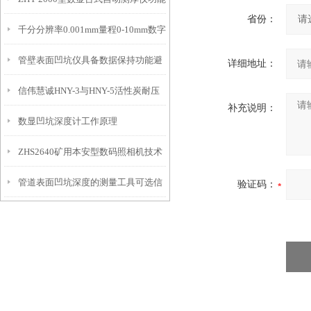
IP54级表头分辨率0.01mm量程
省份：
千分分辨率0.001mm量程0-10mm数字
特点
10mm！
管壁表面凹坑仪具备数据保持功能避
埋头度仪技术参数！
详细地址：
信伟慧诚HNY-3与HNY-5活性炭耐压
免测试过程中测针移动导致数据变动
补充说明：
数显凹坑深度计工作原理
强度测定仪技术参数！
ZHS2640矿用本安型数码照相机技术
管道表面凹坑深度的测量工具可选信
参数！
验证码：
伟慧诚管道凹坑深度仪！