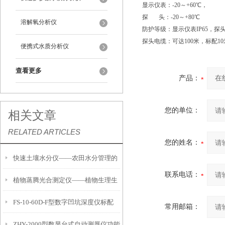
显示仪表：-20～+60℃，
探 头：-20～+80℃
溶解氧分析仪
防护等级：显示仪表IP65，探头I
探头电缆：可达100米，标配10
便携式水质分析仪
查看更多
产品：
您的单位：
相关文章
RELATED ARTICLES
您的姓名：
快速土壤水分仪——农田水分管理的
联系电话：
植物蒸腾光合测定仪——植物生理生
便携式检测工具
FS-10-60D-F型数字凹坑深度仪标配
态的实时监测设备
常用邮箱：
ZHY-2000型数显台式自动测厚仪功能