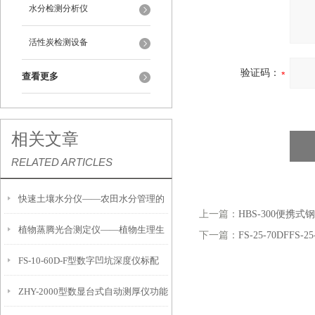
水分检测分析仪
活性炭检测设备
验证码：
查看更多
相关文章
RELATED ARTICLES
快速土壤水分仪——农田水分管理的
上一篇：
HBS-300便携
植物蒸腾光合测定仪——植物生理生
便携式检测工具
下一篇：
FS-25-70DF
FS-10-60D-F型数字凹坑深度仪标配
态的实时监测设备
ZHY-2000型数显台式自动测厚仪功能
IP54级表头分辨率0.01mm量程