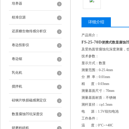
培养器
校准仪源
详细介绍
还原糖生物传感分析仪
产品简介：
FS-25-70D
便携式数显腐蚀
卷边投影仪
及受热面管腐蚀坑深度测量，
技术参数：
卷边锯
显示方式：数显
测量范围：0-25.4mm
乳化机
分 辨 率：0.01mm
精 度：0.03mm
搅拌机
测量基面尺寸：70mm
测量基面材质：不锈钢
硅钢片铁损磁感测定仪
测杆直径：≤φ1.5mm
电 源：1.5V纽扣电池
数显腐蚀凹坑深度仪
工作条件：
温 度：0°C~+40C
研磨粉碎机