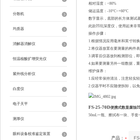
相对湿度：<80%
储运温度：-10°C~+60°C
分散机
数字显示，底部的长方体测试
此款凹坑深度仪，使用起来非
均质器
操作步骤：
1.根据情况应用毫米和英寸转
消解器消解仪
2.将仪器放置在要测量的构件
3.调零后仪器放到检测部位，
恒温核酸扩增荧光仪
4.如果要测量另外一组数据，
维护保养：
紫外线分析仪
1.应经常保持清法，注意轻实
2.仪器平时不应随便拆卸，以
白度仪
电子天平
FS-25-70D
便携式数显腐蚀
50mL一瓶、擦拭布一块、手
测厚仪
眼科设备校准鉴定装置
产品：