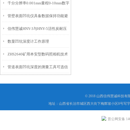
千分分辨率0.001mm量程0-10mm数字
特点
10mm！
管壁表面凹坑仪具备数据保持功能避
埋头度仪技术参数！
信伟慧诚HNY-3与HNY-5活性炭耐压
免测试过程中测针移动导致数据变动
数显凹坑深度计工作原理
强度测定仪技术参数！
ZHS2640矿用本安型数码照相机技术
管道表面凹坑深度的测量工具可选信
参数！
伟慧诚管道凹坑深度仪！
© 2018 山西信伟慧诚科技
地址：山西省长治市城区西大街下梅辉坡小区8号写字楼
晋公网安备 1404