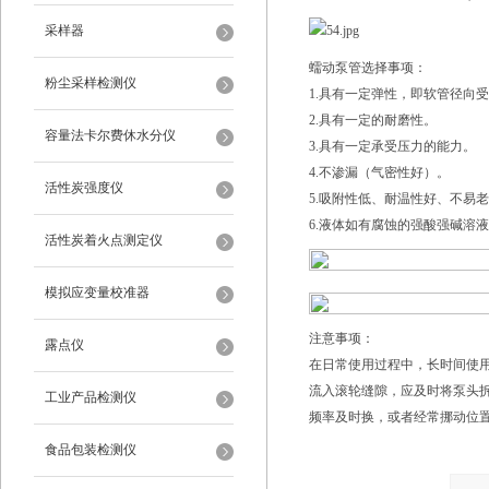
采样器
蠕动泵管选择事项：
粉尘采样检测仪
1.具有一定弹性，即软管径向
2.具有一定的耐磨性。
容量法卡尔费休水分仪
3.具有一定承受压力的能力。
4.不渗漏（气密性好）。
活性炭强度仪
5.吸附性低、耐温性好、不易
6.液体如有腐蚀的强酸强碱溶
活性炭着火点测定仪
模拟应变量校准器
注意事项：
露点仪
在日常使用过程中，长时间使
流入滚轮缝隙，应及时将泵头
工业产品检测仪
频率及时换，或者经常挪动位
食品包装检测仪