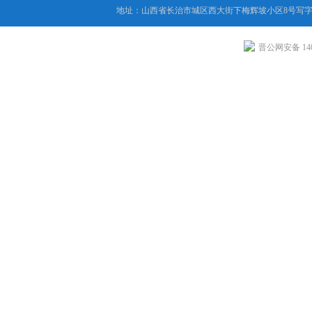
地址：山西省长治市城区西大街下梅辉坡小区8号写字楼
晋公网安备 1404