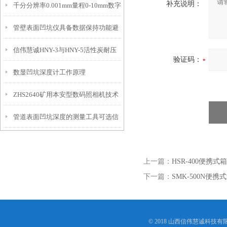
补充说明：
千分分辨率0.001mm量程0-10mm数字
特点
10mm！
管壁表面凹坑仪具备数据保持功能避
埋头度仪技术参数！
信伟慧诚HNY-3与HNY-5活性炭耐压
免测试过程中测针移动导致数据变动
验证码：
数显凹坑深度计工作原理
强度测定仪技术参数！
ZHS2640矿用本安型数码照相机技术
管道表面凹坑深度的测量工具可选信
参数！
伟慧诚管道凹坑深度仪！
上一篇：
HSR-400便携
下一篇：
SMK-500N便
© 2018 山西信伟慧诚科技