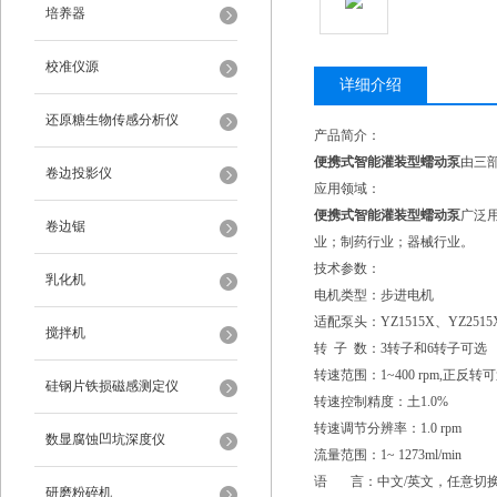
培养器
校准仪源
详细介绍
还原糖生物传感分析仪
产品简介：
便携式智能灌装型蠕动泵
由三
卷边投影仪
应用领域：
便携式智能灌装型蠕动泵
广泛
卷边锯
业；制药行业；器械行业。
技术参数：
乳化机
电机类型：步进电机
适配泵头：YZ1515X、YZ2515
搅拌机
转 子 数：3转子和6转子可选
转速范围：1~400 rpm,正反转
硅钢片铁损磁感测定仪
转速控制精度：土1.0%
转速调节分辨率：1.0 rpm
数显腐蚀凹坑深度仪
流量范围：1~ 1273ml/min
语 言：中文/英文，任意切
研磨粉碎机