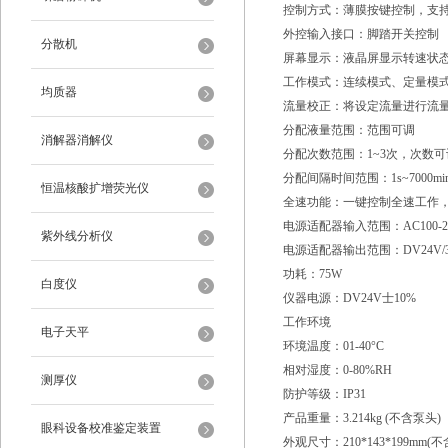
控制方式：薄膜按键控制，支
外控输入接口：脚踏开关控制
分散机
屏幕显示：液晶屏显示转速状
工作模式：连续模式、定量模
均质器
流量校正：将设定流量进行流
分配液量范围：范围可调
消解器消解仪
分配次数范围：1~3次，次数可
分配间隔时间范围：1s~7000m
恒温核酸扩增荧光仪
全速功能：一键控制全速工作
电源适配器输入范围：AC100-240
紫外线分析仪
电源适配器输出范围：DV24V/
功耗：75W
白度仪
仪器电源：DV24V士10%
工作环境
电子天平
环境温度：01-40°C
相对湿度：0-80%RH
测厚仪
防护等级：IP31
产品重量：3.214kg (不含泵头)
眼科设备校准鉴定装置
外观尺寸：210*143*199mm(