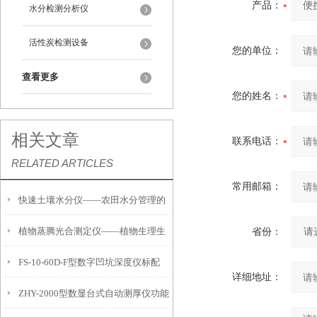
产品：
水分检测分析仪
活性炭检测设备
您的单位：
查看更多
您的姓名：
相关文章
联系电话：
RELATED ARTICLES
常用邮箱：
快速土壤水分仪——农田水分管理的
植物蒸腾光合测定仪——植物生理生
省份：
便携式检测工具
FS-10-60D-F型数字凹坑深度仪标配
态的实时监测设备
详细地址：
ZHY-2000型数显台式自动测厚仪功能
IP54级表头分辨率0.01mm量程