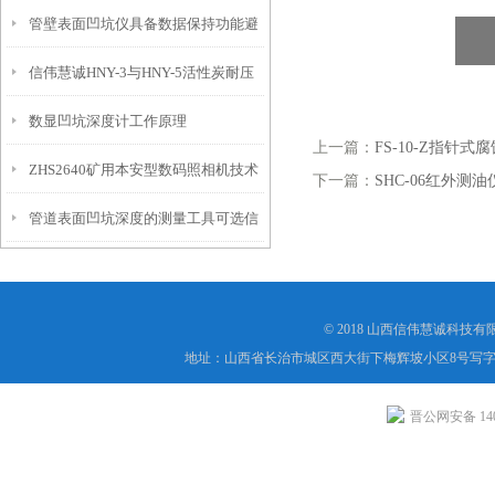
管壁表面凹坑仪具备数据保持功能避
埋头度仪技术参数！
信伟慧诚HNY-3与HNY-5活性炭耐压
免测试过程中测针移动导致数据变动
数显凹坑深度计工作原理
强度测定仪技术参数！
上一篇：
FS-10-Z指针
ZHS2640矿用本安型数码照相机技术
下一篇：
SHC-06红外测油
管道表面凹坑深度的测量工具可选信
参数！
伟慧诚管道凹坑深度仪！
© 2018 山西信伟慧诚科技
地址：山西省长治市城区西大街下梅辉坡小区8号写字楼
晋公网安备 1404