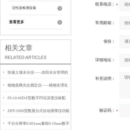
联系电话：
活性炭检测设备
查看更多
常用邮箱：
省份：
相关文章
RELATED ARTICLES
详细地址：
快速土壤水分仪——农田水分管理的
补充说明：
植物蒸腾光合测定仪——植物生理生
便携式检测工具
FS-10-60D-F型数字凹坑深度仪标配
态的实时监测设备
验证码：
ZHY-2000型数显台式自动测厚仪功能
IP54级表头分辨率0.01mm量程
千分分辨率0.001mm量程0-10mm数字
特点
10mm！