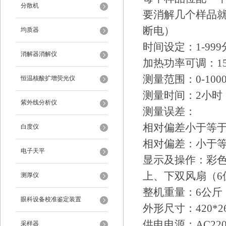
分散机
要消解几个样品
断电）
均质器
时间设定：1-99
消解器消解仪
加热功率可调：15
测量范围：0-1000
恒温核酸扩增荧光仪
测量时间：2小时
紫外线分析仪
测量误差：
相对偏差小于等于5
白度仪
相对偏差：小于等于
电子天平
显示及操作：彩色
上、下双风扇（6
测厚仪
整机重量：6公斤
眼科设备校准鉴定装置
外形尺寸：420*26
供电电源：AC220
采样器