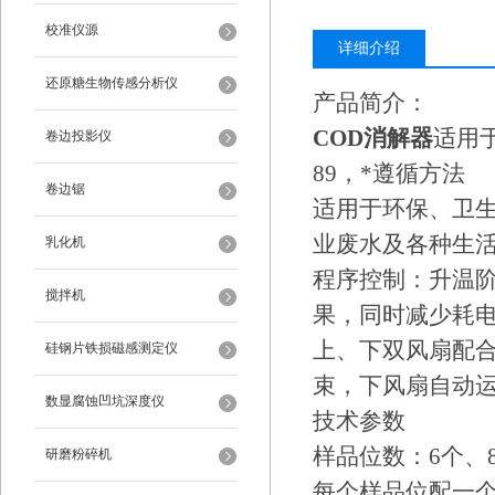
校准仪源
详细介绍
还原糖生物传感分析仪
产品简介：
COD消解器
适用于
卷边投影仪
89，*遵循方法
卷边锯
适用于环保、卫
业废水及各种生
乳化机
程序控制：升温
搅拌机
果，同时减少耗
上、下双风扇配
硅钢片铁损磁感测定仪
束，下风扇自动
数显腐蚀凹坑深度仪
技术参数
样品位数：6个、
研磨粉碎机
每个样品位配一