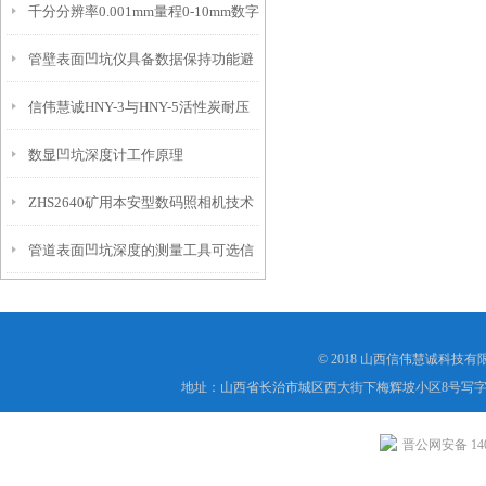
千分分辨率0.001mm量程0-10mm数字
特点
10mm！
管壁表面凹坑仪具备数据保持功能避
埋头度仪技术参数！
信伟慧诚HNY-3与HNY-5活性炭耐压
免测试过程中测针移动导致数据变动
数显凹坑深度计工作原理
强度测定仪技术参数！
ZHS2640矿用本安型数码照相机技术
管道表面凹坑深度的测量工具可选信
参数！
伟慧诚管道凹坑深度仪！
© 2018 山西信伟慧诚科技
地址：山西省长治市城区西大街下梅辉坡小区8号写字楼
晋公网安备 1404