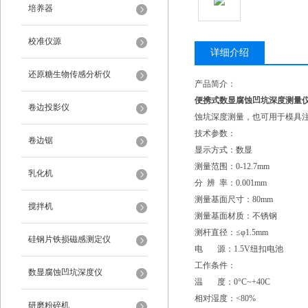
培养器
校准仪源
详细介绍
还原糖生物传感分析仪
产品简介：
便携式数显腐蚀凹坑深度测量
卷边投影仪
蚀坑深度测量，也可用于模具
技术参数：
卷边锯
显示方式：数显
测量范围：0-12.7mm
乳化机
分 辨 率：0.001mm
测量基面尺寸：80mm
搅拌机
测量基面材质：不锈钢
测杆直径：≤φ1.5mm
硅钢片铁损磁感测定仪
电 源：1.5V纽扣电池
工作条件：
数显腐蚀凹坑深度仪
温 度：0°C~+40C
相对湿度：<80%
研磨粉碎机