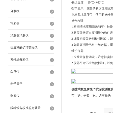
储运温度：-10°C~+60°C
数字显示，底部的长方体测试
分散机
此款凹坑深度仪，使用起来非
操作步骤：
均质器
1.根据情况应用毫米和英寸转
2.将仪器放置在要测量的构件
消解器消解仪
3.调零后仪器放到检测部位，
4.如果要测量另外一组数据，
恒温核酸扩增荧光仪
维护保养：
1.应经常保持清法，注意轻实
紫外线分析仪
2.仪器平时不应随便拆卸，以
白度仪
电子天平
便携式数显腐蚀凹坑深度测量
布一块、手套一双、调零基块
测厚仪
眼科设备校准鉴定装置