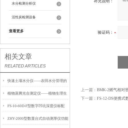
补充说明：
水分检测分析仪
活性炭检测设备
查看更多
验证码：
相关文章
RELATED ARTICLES
快速土壤水分仪——农田水分管理的
上一篇：
BMK-2燃气相对
植物蒸腾光合测定仪——植物生理生
便携式检测工具
下一篇：
FS-12-DS便
FS-10-60D-F型数字凹坑深度仪标配
态的实时监测设备
ZHY-2000型数显台式自动测厚仪功能
IP54级表头分辨率0.01mm量程