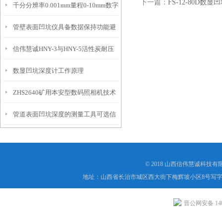
下一篇：
FS-12-80D数
千分分辨率0.001mm量程0-10mm数字
特点
10mm！
管壁表面凹坑仪具备数据保持功能避
埋头度仪技术参数！
信伟慧诚HNY-3与HNY-5活性炭耐压
免测试过程中测针移动导致数据变动
数显凹坑深度计工作原理
强度测定仪技术参数！
ZHS2640矿用本安型数码照相机技术
管道表面凹坑深度的测量工具可选信
参数！
伟慧诚管道凹坑深度仪！
© 2018 山西信伟慧诚科技
地址：山西省长治市城区西大街下梅辉坡小区8号写字楼
晋公网安备 1404