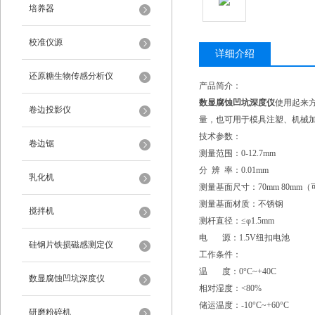
培养器
校准仪源
详细介绍
还原糖生物传感分析仪
产品简介：
数显腐蚀凹坑深度仪
使用起来
卷边投影仪
量，也可用于模具注塑、机械
技术参数：
卷边锯
测量范围：0-12.7mm
分 辨 率：0.01mm
乳化机
测量基面尺寸：70mm 80mm
测量基面材质：不锈钢
搅拌机
测杆直径：≤φ1.5mm
电 源：1.5V纽扣电池
硅钢片铁损磁感测定仪
工作条件：
温 度：0°C~+40C
数显腐蚀凹坑深度仪
相对湿度：<80%
储运温度：-10°C~+60°C
研磨粉碎机