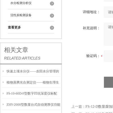
水分检测分析仪
详细地址：
活性炭检测设备
查看更多
补充说明：
相关文章
验证码：
RELATED ARTICLES
快速土壤水分仪——农田水分管理的
植物蒸腾光合测定仪——植物生理生
便携式检测工具
FS-10-60D-F型数字凹坑深度仪标配
态的实时监测设备
ZHY-2000型数显台式自动测厚仪功能
IP54级表头分辨率0.01mm量程
上一篇：
FS-12-D数显