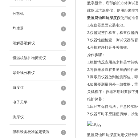
数字显示，底部的长方体测试
此款凹坑深度仪，使用起来非
分散机
数显腐蚀凹坑深度仪
使用前准
1.在仪器里面安装电池。
均质器
2.仪器完整性检查，检查仪器
3.仪器性能检查，测试仪器能
消解器消解仪
4.开机程序打开开关按钮。
操作步骤：
恒温核酸扩增荧光仪
1.根据情况应用毫米和英寸转
2.将仪器放置在要测量的构件
紫外线分析仪
3.调零后仪器放到检测部位，
4.如果要测量另外一组数据，
白度仪
关机程序：仪器不用时要按下
维护保养：
电子天平
1.应经常保持清法，注意轻实
2.仪器平时不应随便拆卸，以
测厚仪
眼科设备校准鉴定装置
数显腐蚀凹坑深度测定仪所带附