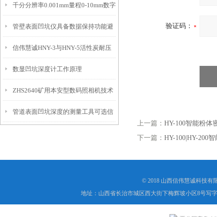
千分分辨率0.001mm量程0-10mm数字
特点
10mm！
验证码：
管壁表面凹坑仪具备数据保持功能避
埋头度仪技术参数！
信伟慧诚HNY-3与HNY-5活性炭耐压
免测试过程中测针移动导致数据变动
数显凹坑深度计工作原理
强度测定仪技术参数！
ZHS2640矿用本安型数码照相机技术
管道表面凹坑深度的测量工具可选信
参数！
上一篇：
HY-100智能粉
伟慧诚管道凹坑深度仪！
下一篇：
HY-100|HY-
© 2018 山西信伟慧诚科技
地址：山西省长治市城区西大街下梅辉坡小区8号写字楼