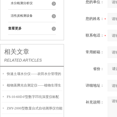
您的单位：
水分检测分析仪
活性炭检测设备
您的姓名：
查看更多
联系电话：
相关文章
常用邮箱：
RELATED ARTICLES
省份：
快速土壤水分仪——农田水分管理的
植物蒸腾光合测定仪——植物生理生
详细地址：
便携式检测工具
FS-10-60D-F型数字凹坑深度仪标配
态的实时监测设备
补充说明：
ZHY-2000型数显台式自动测厚仪功能
IP54级表头分辨率0.01mm量程