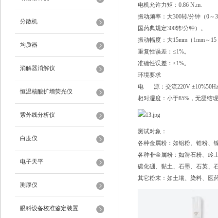
电机允许力矩：0.86 N.m.
振动频率：大300转/分钟（0～
分散机
国药典规定300转/分钟）。
振动幅度：大15mm（1mm～1
均质器
重复性误差：≤1%。
准确性误差：≤1%。
消解器消解仪
环境要求
电 源：交流220V ±10%50Hz
恒温核酸扩增荧光仪
相对湿度：小于85%，无凝结
紫外线分析仪
测试对象：
白度仪
各种金属粉：如铝粉、锆粉、
各种非金属粉：如滑石粉、岭
电子天平
碳化硼、黏土、石墨、石英、
其它粉末：如土壤、染料、医
测厚仪
眼科设备校准鉴定装置