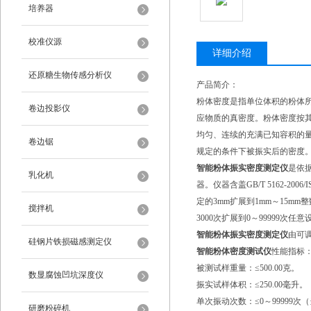
培养器
校准仪源
详细介绍
还原糖生物传感分析仪
产品简介：
粉体密度是指单位体积的粉体
卷边投影仪
应物质的真密度。粉体密度按
均匀、连续的充满已知容积的
卷边锯
规定的条件下被振实后的密度
智能粉体振实密度测定
仪
是依据
乳化机
器。仪器含盖GB/T 5162-2
定的3mm扩展到1mm～15mm
搅拌机
3000次扩展到0～99999次
智能粉体振实密度测定
仪
由可
硅钢片铁损磁感测定仪
智能粉体密度测试
仪
性能指标
被测试样重量：≤500.00克。
数显腐蚀凹坑深度仪
振实试样体积：≤250.00毫升。
单次振动次数：≤0～99999
研磨粉碎机