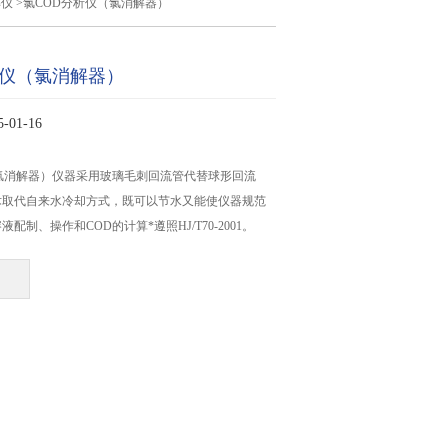
解仪
>氯COD分析仪（氯消解器）
析仪（氯消解器）
01-16
氯消解器）仪器采用玻璃毛刺回流管代替球形回流
术取代自来水冷却方式，既可以节水又能使仪器规范
配制、操作和COD的计算*遵照HJ/T70-2001。