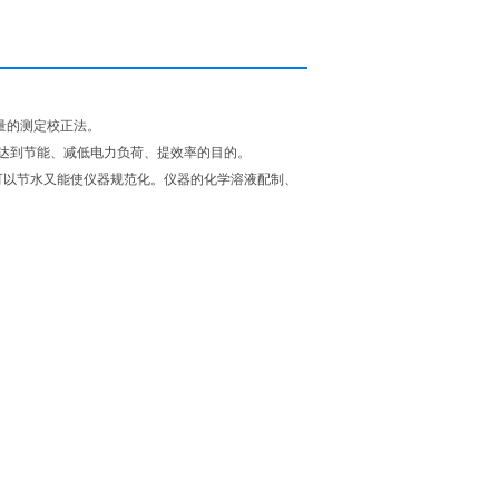
量的测定校正法。
达到节能、减低电力负荷、提效率的目的。
可以节水又能使仪器规范化。仪器的化学溶液配制、