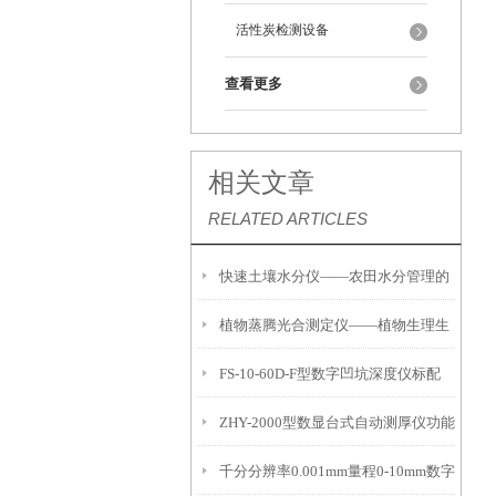
活性炭检测设备
查看更多
相关文章
RELATED ARTICLES
快速土壤水分仪——农田水分管理的
植物蒸腾光合测定仪——植物生理生
便携式检测工具
FS-10-60D-F型数字凹坑深度仪标配
态的实时监测设备
ZHY-2000型数显台式自动测厚仪功能
IP54级表头分辨率0.01mm量程
千分分辨率0.001mm量程0-10mm数字
特点
10mm！