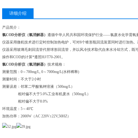
详细介绍
产品简介：
氯COD分析仪（氯消解器）
遵循中华人民共和国环境保护行业——氯废水化学需氧
仪器采用微机技术进行定时控制加热电炉，可对8个锥形瓶回流装置同时进行加热。
仪器采用玻璃毛刺回流管代替球形回流管，并以风冷技术取代自来水冷却方式，既
操作和COD的计算*遵照HJ/T70-2001。
氯COD分析仪（氯消解器）
技术规格：
测量范围：0～700mg/L, 0～7000mg/L(水样稀释)
测量时间：不大于2小时
测量误差：邻苯二甲酸氢钾溶液（500mg/L）
相对偏不大于5.0%工业有机废水（500mg/L）
相对偏不大于8.0%
环境温度：5～40℃
加热功率：2000W（AC 220V±22V,50HZ）