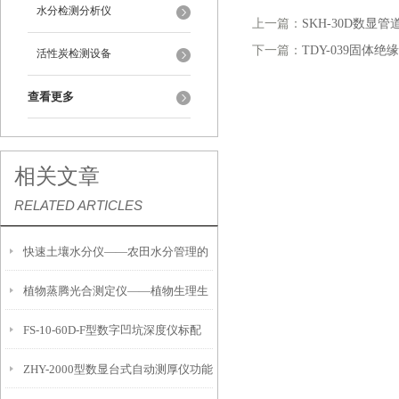
水分检测分析仪
上一篇：
SKH-30D数显
下一篇：
TDY-039固
活性炭检测设备
查看更多
相关文章
RELATED ARTICLES
快速土壤水分仪——农田水分管理的
植物蒸腾光合测定仪——植物生理生
便携式检测工具
FS-10-60D-F型数字凹坑深度仪标配
态的实时监测设备
ZHY-2000型数显台式自动测厚仪功能
IP54级表头分辨率0.01mm量程