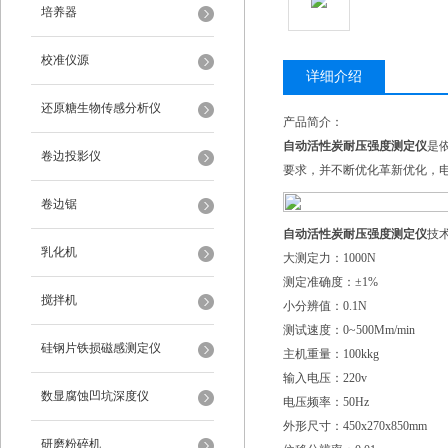
培养器
校准仪源
详细介绍
还原糖生物传感分析仪
产品简介：
自动活性炭耐压强度测定仪
是依
卷边投影仪
要求，并不断优化革新优化，
卷边锯
自动活性炭耐压强度测定仪
技
乳化机
大测定力：1000N
测定准确度：±1%
搅拌机
小分辨值：0.1N
测试速度：0~500Mm/min
硅钢片铁损磁感测定仪
主机重量：100kkg
输入电压：220v
数显腐蚀凹坑深度仪
电压频率：50Hz
外形尺寸：450x270x850mm
研磨粉碎机