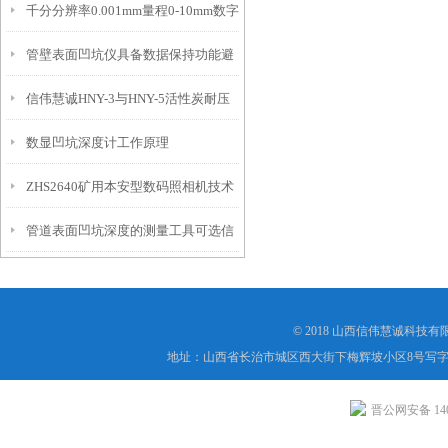
千分分辨率0.001mm量程0-10mm数字
特点
10mm！
管壁表面凹坑仪具备数据保持功能避
埋头度仪技术参数！
信伟慧诚HNY-3与HNY-5活性炭耐压
免测试过程中测针移动导致数据变动
数显凹坑深度计工作原理
强度测定仪技术参数！
ZHS2640矿用本安型数码照相机技术
管道表面凹坑深度的测量工具可选信
参数！
伟慧诚管道凹坑深度仪！
© 2018 山西信伟慧诚科技
地址：山西省长治市城区西大街下梅辉坡小区8号写字楼
晋公网安备 1404