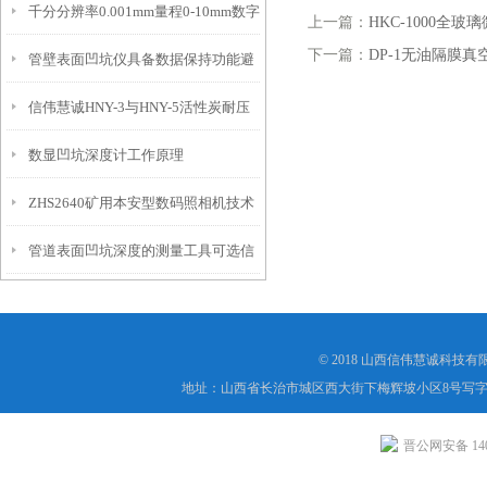
千分分辨率0.001mm量程0-10mm数字
特点
10mm！
上一篇：
HKC-1000全
下一篇：
DP-1无油隔膜真
管壁表面凹坑仪具备数据保持功能避
埋头度仪技术参数！
信伟慧诚HNY-3与HNY-5活性炭耐压
免测试过程中测针移动导致数据变动
数显凹坑深度计工作原理
强度测定仪技术参数！
ZHS2640矿用本安型数码照相机技术
管道表面凹坑深度的测量工具可选信
参数！
伟慧诚管道凹坑深度仪！
© 2018 山西信伟慧诚科技
地址：山西省长治市城区西大街下梅辉坡小区8号写字楼
晋公网安备 1404