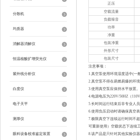
正压
空载流量
分散机
负载噪音
功率
均质器
净重
包装净重
消解器消解仪
外形尺寸
包装尺寸
恒温核酸扩增荧光仪
注意事项：
紫外线分析仪
1.真空泵使用环境湿度适中(一般
2.真空泵不得在易燃易爆的环
白度仪
3.使用真空泵应保持水平放置。
4.电源电压为220V/50HZ
电子天平
5.长时间运行结束后非专业人
6.使用负压启动时请确保真空表
测厚仪
7.极限真空下连续运行时间不超
可重新使用）空载状态下连续工
眼科设备校准鉴定装置
8.该产品是只针对其他实验仪