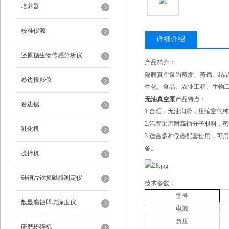
培养器
校准仪源
详细介绍
还原糖生物传感分析仪
产品简介：
隔膜真空泵为蒸发、蒸馏、结
卷边投影仪
生化、食品、农业工程、生物
无油真空泵
产品特点：
卷边锯
1.合理，无油润滑，压缩空气
2.活塞采用耐腐蚀分子材料，
乳化机
3.适合多种仪器配套使用，可
备。
搅拌机
硅钢片铁损磁感测定仪
技术参数：
型号
数显腐蚀凹坑深度仪
电源
负压
研磨粉碎机