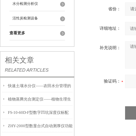
水分检测分析仪
省份：
活性炭检测设备
详细地址：
查看更多
补充说明：
相关文章
RELATED ARTICLES
验证码：
快速土壤水分仪——农田水分管理的
植物蒸腾光合测定仪——植物生理生
便携式检测工具
FS-10-60D-F型数字凹坑深度仪标配
态的实时监测设备
ZHY-2000型数显台式自动测厚仪功能
IP54级表头分辨率0.01mm量程