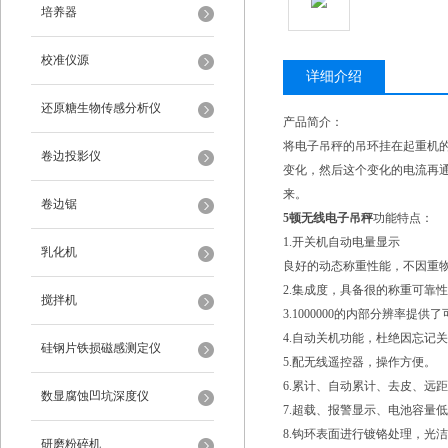
培养器
校准仪源
详细介绍
还原糖生物传感分析仪
产品简介：
将电子吊秤的吊环挂在起重机
卷边投影仪
变化，然后这个变化的电流再
来。
卷边锯
5顿无线电子吊秤
功能特点：
1.开关机自动电量显示
乳化机
良好的动态称重性能，不因重
2.集成度，具备很的称重可靠
搅拌机
3.1000000的内部分辨率提
4.自动关机功能，杜绝因忘记
硅钢片铁损磁感测定仪
5.配无线遥控器，操作方便。
6.累计、自动累计、去皮、远
数显腐蚀凹坑深度仪
7.超载、报警显示、电池容量低
8.钩环表面进行镀铬处理，光
研磨粉碎机