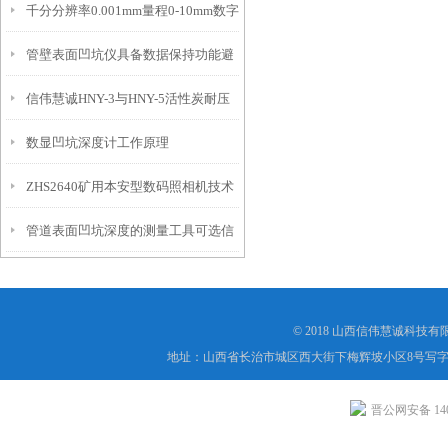
千分分辨率0.001mm量程0-10mm数字
特点
10mm！
管壁表面凹坑仪具备数据保持功能避
埋头度仪技术参数！
信伟慧诚HNY-3与HNY-5活性炭耐压
免测试过程中测针移动导致数据变动
数显凹坑深度计工作原理
强度测定仪技术参数！
ZHS2640矿用本安型数码照相机技术
管道表面凹坑深度的测量工具可选信
参数！
伟慧诚管道凹坑深度仪！
© 2018 山西信伟慧诚科技
地址：山西省长治市城区西大街下梅辉坡小区8号写字楼
晋公网安备 1404