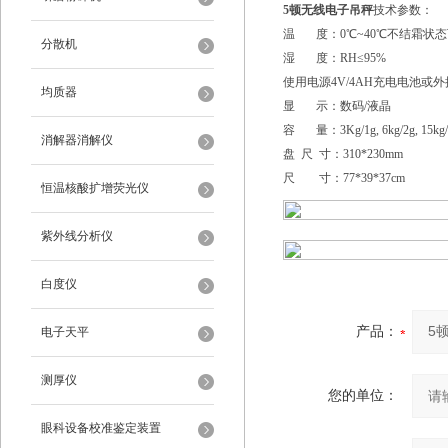
5顿无线电子吊秤
技术参数：
温 度：0℃~40℃不结霜状态
分散机
湿 度：RH≤95%
使用电源4V/4AH充电电池或外
均质器
显 示：数码/液晶
容 量：3Kg/1g, 6kg/2g, 15kg/5g
消解器消解仪
盘 尺 寸：310*230mm
尺 寸：77*39*37cm
恒温核酸扩增荧光仪
紫外线分析仪
白度仪
产品：
电子天平
测厚仪
您的单位：
眼科设备校准鉴定装置