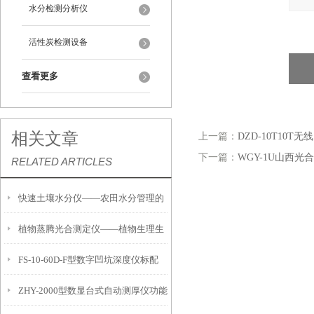
水分检测分析仪
活性炭检测设备
查看更多
相关文章
上一篇：
DZD-10T10T
下一篇：
WGY-1U山西光
RELATED ARTICLES
快速土壤水分仪——农田水分管理的
植物蒸腾光合测定仪——植物生理生
便携式检测工具
FS-10-60D-F型数字凹坑深度仪标配
态的实时监测设备
ZHY-2000型数显台式自动测厚仪功能
IP54级表头分辨率0.01mm量程