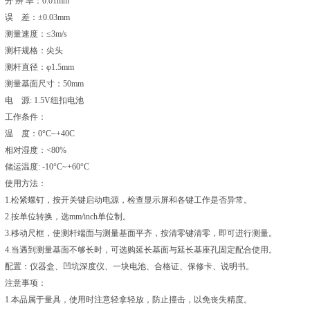
分 辨 率：0.01mm
误 差：±0.03mm
测量速度：≤3m/s
测杆规格：尖头
测杆直径：φ1.5mm
测量基面尺寸：50mm
电 源: 1.5V纽扣电池
工作条件：
温 度：0°C~+40C
相对湿度：<80%
储运温度: -10°C~+60°C
使用方法：
1.松紧螺钉，按开关键启动电源，检查显示屏和各键工作是否异常。
2.按单位转换，选mm/inch单位制。
3.移动尺框，使测杆端面与测量基面平齐，按清零键清零，即可进行测量。
4.当遇到测量基面不够长时，可选购延长基面与延长基座孔固定配合使用。
配置：仪器盒、凹坑深度仪、一块电池、合格证、保修卡、说明书。
注意事项：
1.本品属于量具，使用时注意轻拿轻放，防止撞击，以免丧失精度。