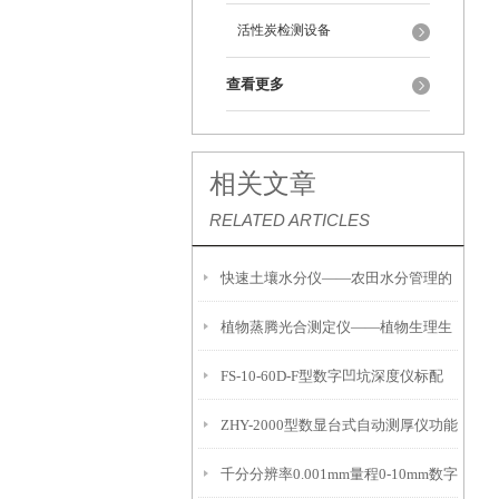
活性炭检测设备
查看更多
相关文章
RELATED ARTICLES
快速土壤水分仪——农田水分管理的
植物蒸腾光合测定仪——植物生理生
便携式检测工具
FS-10-60D-F型数字凹坑深度仪标配
态的实时监测设备
ZHY-2000型数显台式自动测厚仪功能
IP54级表头分辨率0.01mm量程
千分分辨率0.001mm量程0-10mm数字
特点
10mm！