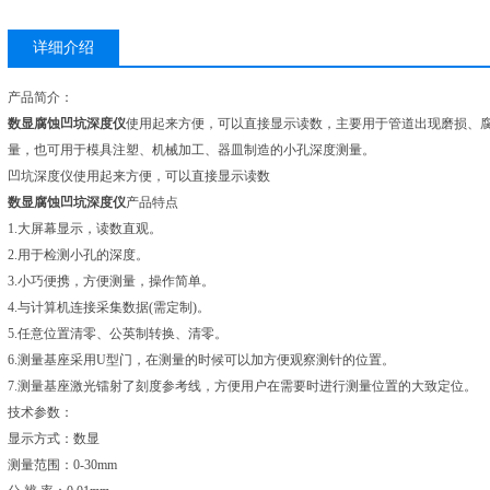
详细介绍
产品简介：
数显腐蚀凹坑深度仪
使用起来方便，可以直接显示读数，主要用于管道出现磨损、
量，也可用于模具注塑、机械加工、器皿制造的小孔深度测量。
凹坑深度仪使用起来方便，可以直接显示读数
数显腐蚀凹坑深度仪
产品特点
1.大屏幕显示，读数直观。
2.用于检测小孔的深度。
3.小巧便携，方便测量，操作简单。
4.与计算机连接采集数据(需定制)。
5.任意位置清零、公英制转换、清零。
6.测量基座采用U型门，在测量的时候可以加方便观察测针的位置。
7.测量基座激光镭射了刻度参考线，方便用户在需要时进行测量位置的大致定位。
技术参数：
显示方式：数显
测量范围：0-30mm