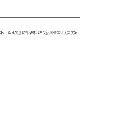
腐蚀，造成管壁局部减薄以及受热面管腐蚀坑深度测