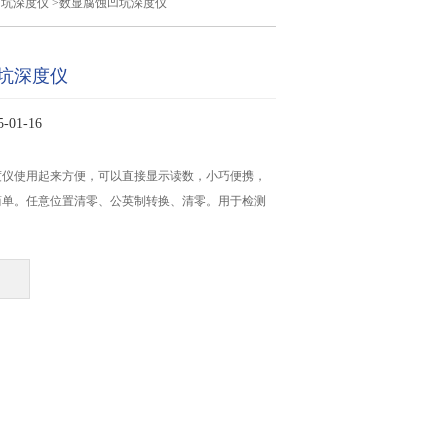
凹坑深度仪
>数显腐蚀凹坑深度仪
坑深度仪
01-16
度仪使用起来方便，可以直接显示读数，小巧便携，
简单。任意位置清零、公英制转换、清零。用于检测