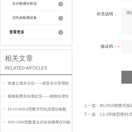
水分检测分析仪
补充说明：
活性炭检测设备
查看更多
验证码：
相关文章
RELATED ARTICLES
快速土壤水分仪——农田水分管理的
植物蒸腾光合测定仪——植物生理生
便携式检测工具
上一篇：
BG3910便携式
FS-10-60D-F型数字凹坑深度仪标配
态的实时监测设备
下一篇：
GJ-2环保型密
ZHY-2000型数显台式自动测厚仪功能
IP54级表头分辨率0.01mm量程