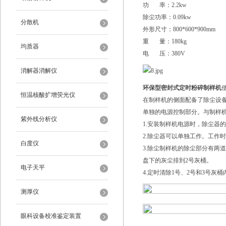
功 率：2.2kw
除尘功率：0.09kw
分散机
外形尺寸：800*600*900mm
重 量：180kg
均质器
电 压：380V
消解器消解仪
环保型密封式定时粉碎制样机
恒温核酸扩增荧光仪
在制样机的侧面配备了除尘设备
单独的电源控制部分。与制样
紫外线分析仪
1.安装制样机电源时，除尘器
2.除尘器可以单独工作。工作
白度仪
3.除尘制样机的除尘部分有两
盘下的灰尘排到2号灰桶。
电子天平
4.定时清除1号、2号和3号灰
测厚仪
眼科设备校准鉴定装置