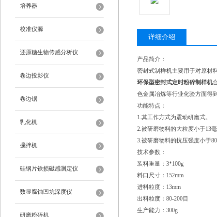
培养器
校准仪源
详细介绍
还原糖生物传感分析仪
产品简介：
密封式制样机主要用于对原材
卷边投影仪
环保型密封式定时粉碎制样机
色金属冶炼等行业化验方面得
卷边锯
功能特点：
1.其工作方式为震动研磨式。
乳化机
2.被研磨物料的大粒度小于13
3.被研磨物料的抗压强度小于80
搅拌机
技术参数：
装料重量：3*100g
硅钢片铁损磁感测定仪
料口尺寸：152mm
进料粒度：13mm
数显腐蚀凹坑深度仪
出料粒度：80-200目
生产能力：300g
研磨粉碎机