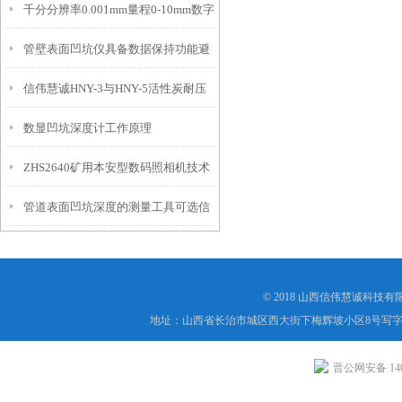
千分分辨率0.001mm量程0-10mm数字
特点
10mm！
管壁表面凹坑仪具备数据保持功能避
埋头度仪技术参数！
信伟慧诚HNY-3与HNY-5活性炭耐压
免测试过程中测针移动导致数据变动
数显凹坑深度计工作原理
强度测定仪技术参数！
ZHS2640矿用本安型数码照相机技术
管道表面凹坑深度的测量工具可选信
参数！
伟慧诚管道凹坑深度仪！
© 2018 山西信伟慧诚科技
地址：山西省长治市城区西大街下梅辉坡小区8号写字楼
晋公网安备 1404