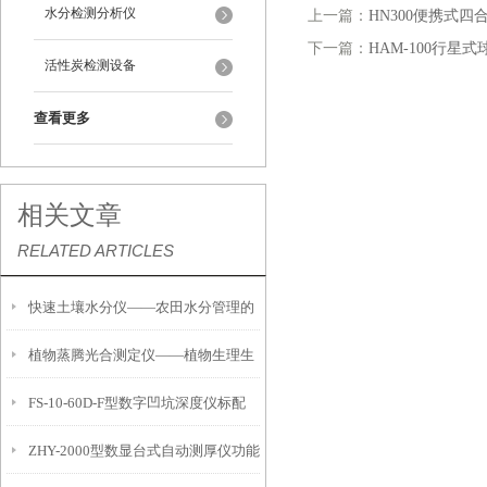
水分检测分析仪
上一篇：
HN300便携式
下一篇：
HAM-100行星
活性炭检测设备
查看更多
相关文章
RELATED ARTICLES
快速土壤水分仪——农田水分管理的
植物蒸腾光合测定仪——植物生理生
便携式检测工具
FS-10-60D-F型数字凹坑深度仪标配
态的实时监测设备
ZHY-2000型数显台式自动测厚仪功能
IP54级表头分辨率0.01mm量程