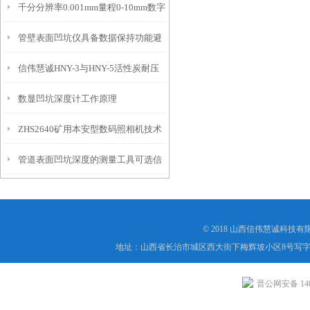
千分分辨率0.001mm量程0-10mm数字
特点
10mm！
管壁表面凹坑仪具备数据保持功能避
埋头度仪技术参数！
信伟慧诚HNY-3与HNY-5活性炭耐压
免测试过程中测针移动导致数据变动
数显凹坑深度计工作原理
强度测定仪技术参数！
ZHS2640矿用本安型数码照相机技术
管道表面凹坑深度的测量工具可选信
参数！
伟慧诚管道凹坑深度仪！
© 2018 山西信伟慧诚科技
地址：山西省长治市城区西大街下梅辉坡小区8号写字楼
晋公网安备 1404