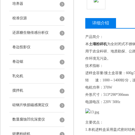
培养器
校准仪源
详细介绍
还原糖生物传感分析仪
产品简介：
本
土壤粉碎机
为全封闭式不锈
卷边投影仪
用于农业科研、地质勘探、公
作环境无污染。
卷边锯
技术指标：
进样盒容量/接土盒容量：600g/7
乳化机
转 速：1000～1400转/分
电机功率：370W
搅拌机
外形尺寸：513*290*366mm
电源电压：220V 50Hz
硅钢片铁损磁感测定仪
数显腐蚀凹坑深度仪
主要优点：
1.本机进料盒采用盖式密封结
研磨粉碎机