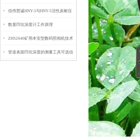
信伟慧诚HNY-3与HNY-5活性炭耐压
免测试过程中测针移动导致数据变动
数显凹坑深度计工作原理
强度测定仪技术参数！
ZHS2640矿用本安型数码照相机技术
管道表面凹坑深度的测量工具可选信
参数！
伟慧诚管道凹坑深度仪！