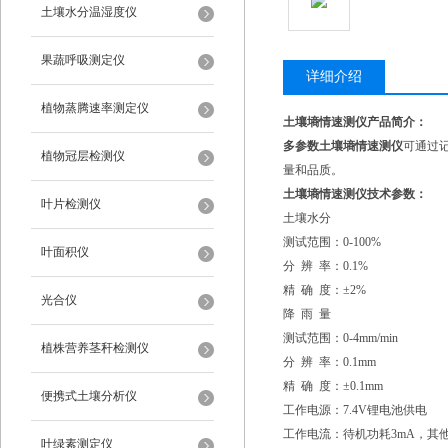
土壤水分温湿度仪
果蔬呼吸测定仪
详细介绍
植物蒸腾速率测定仪
土壤墒情速测仪产品简介：
多参数土壤墒情速测仪
可通过
植物冠层检测仪
量和品质。
土壤墒情速测仪技术参数：
叶片检测仪
土壤水分
测试范围：0-100%
叶面积仪
分 辨 率：0.1%
精 确 度：±2%
光合仪
降 雨 量
测试范围：0-4mm/min
植株营养茎秆检测仪
分 辨 率：0.1mm
精 确 度：±0.1mm
便携式土壤分析仪
工作电源：7.4V锂电池供电
工作电流：待机功耗3mA，其
叶绿素测定仪