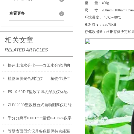
重 量：400g
尺 寸：200mm×100mm×35m
查看更多
环境温度：-40℃～80℃
相对湿度：≤95%RH
存储数据量：根据存储决定如果配
相关文章
RELATED ARTICLES
快速土壤水分仪——农田水分管理的
植物蒸腾光合测定仪——植物生理生
便携式检测工具
FS-10-60D-F型数字凹坑深度仪标配
态的实时监测设备
ZHY-2000型数显台式自动测厚仪功能
IP54级表头分辨率0.01mm量程
千分分辨率0.001mm量程0-10mm数字
特点
10mm！
管壁表面凹坑仪具备数据保持功能避
埋头度仪技术参数！