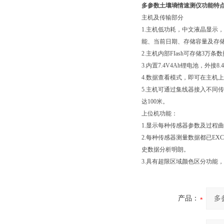
多参数土壤墒情速测仪
功能特
主机及传输部分
1.主机低功耗，中文液晶显示
能、当前日期、存储容量及存
2.主机内部FIash可存储3万
3.内置7.4V4Ah锂电池，外
4.数据查看模式，即可在主机
5.主机可通过集线器接入不同
达100米。
上位机功能：
1.显示每种传感器参数及过程
2.每种传感器测量数据都已E
史数据分析明朗。
3.具有超限区域颜色区分功能
产品：