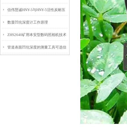
信伟慧诚HNY-3与HNY-5活性炭耐压
免测试过程中测针移动导致数据变动
数显凹坑深度计工作原理
强度测定仪技术参数！
ZHS2640矿用本安型数码照相机技术
管道表面凹坑深度的测量工具可选信
参数！
伟慧诚管道凹坑深度仪！