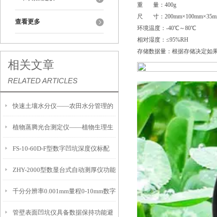
重 量：400g
尺 寸：200mm×100mm×35m
查看更多
环境温度：-40℃～80℃
相对湿度：≤95%RH
存储数据量：根据存储决定如果配
相关文章
RELATED ARTICLES
快速土壤水分仪——农田水分管理的
植物蒸腾光合测定仪——植物生理生
便携式检测工具
FS-10-60D-F型数字凹坑深度仪标配
态的实时监测设备
ZHY-2000型数显台式自动测厚仪功能
IP54级表头分辨率0.01mm量程
千分分辨率0.001mm量程0-10mm数字
特点
10mm！
管壁表面凹坑仪具备数据保持功能避
埋头度仪技术参数！