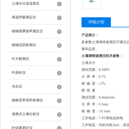
土壤水分温湿度仪
果蔬呼吸测定仪
详细介绍
植物蒸腾速率测定仪
产品简介：
多参数土壤墒情速测仪可通过
植物冠层检测仪
量和品质。
土壤墒情速测仪技术参数：
叶片检测仪
土壤水分
测试范围：0-100%
叶面积仪
分 辨 率：0.1%
精 确 度：±2%
光合仪
降 雨 量
测试范围：0-4mm/min
植株营养茎秆检测仪
分 辨 率：0.1mm
精 确 度：±0.1mm
便携式土壤分析仪
工作电源：7.4V锂电池供电
工作电流：待机功耗3mA，其
叶绿素测定仪