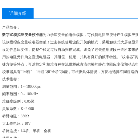
详细介绍
产品简介：
数字式模拟应变量校准器
为力学应变量的电学模拟，可代替电阻应变计产生模拟应
该款模拟应变量校准器突破了过去传统使用波段开关的模式，采用触摸式大屏幕显示
设定任意应变值，使整个检定过程自动扫描完成。避免了过去使用波段开关所带来的
用的电阻元件为交直流电阻器，其阻值、稳定，并具有良好的频率特性。“校准器”
捷方便等特点，可以检定和校准各种交流供桥或直流供桥的静态电阻应变仪和动态
校准器具有“1/4桥”、“半桥”和“全桥”功能，可根据具体情况，方便地选择不同桥路
技术指标：
测量范围：1～100000με
频率范围：0～100kHz
准确度级别：0.05级
灵敏系数：K=2.000
桥臂电阻：350Ω
大工作电压：10V
桥路连接：1/4桥、半桥、全桥