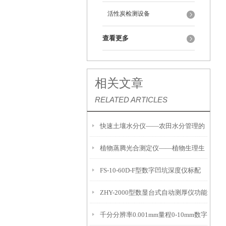
活性炭检测设备
查看更多
相关文章
RELATED ARTICLES
快速土壤水分仪——农田水分管理的
植物蒸腾光合测定仪——植物生理生
便携式检测工具
FS-10-60D-F型数字凹坑深度仪标配
态的实时监测设备
ZHY-2000型数显台式自动测厚仪功能
IP54级表头分辨率0.01mm量程
千分分辨率0.001mm量程0-10mm数字
特点
10mm！