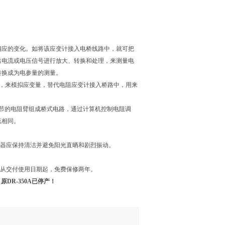
相应的变化。如将该应变计接入电桥线路中，就可把
出电流或电压信号进行放大、转换和处理，来测量电
转换成为电参量的测量。
R，来模拟应变量，替代电阻应变计接入桥路中，用来
节的电阻臂组成桥式电路，通过计算机控制电阻调
态相同。
仪器应保持清洁并避免阳光直晒和剧烈振动。
，从交付使用日期起，免费保修两年。
原DR-350A已停产！