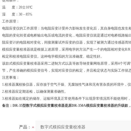
使用条件：
温 度：20士10℃
湿 度：30－85%
工作原理：
电阻应变仪的工作原理：当电阻应变计受外力影响发生变化后，其自身电阻也发生
电阻的变化转变成电桥输出电压或电流的变化，电阻应变仪就是通过对电桥线路输
阻应变计的电阻相对变化，间接测量试件应变的仪器，实现了被测力通过传感器而
模拟应变量校准器就是根据上述原理，采用电学的方法产生一个的电阻相对变化R/
检定和校准电阻应变仪。这种电学模拟的方法准确度、稳定性好。
该款式模拟应变量校准器采用二进制方式以及等效导纳变量网络原理，采用4个可调
节，产生准确的模拟应变信号，实现对应变仪的检定，并且检定状态与实际工作状
注意事项：
1.校准器属校验仪器，应存放于空气干燥、无腐蚀性气体和无有害杂质的环境中，
2.校准器应定期送检，以确保测量准确性。
3.校准器如在规定的储存、运输环境及正常使用条件下出现异常情况而不能使用时
备注：DR-35型
数字式模拟应变量校准器
是原DR-350A模拟应变量校准器的升级款，
产品：