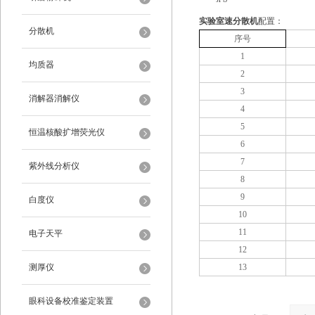
实验室速分散机
配置：
分散机
序号
1
均质器
2
3
消解器消解仪
4
5
恒温核酸扩增荧光仪
6
7
紫外线分析仪
8
9
白度仪
10
11
电子天平
12
测厚仪
13
眼科设备校准鉴定装置