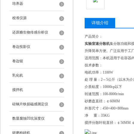
培养器
校准仪源
详细介绍
还原糖生物传感分析仪
产品简介：
实验室速分散机
集分散功能和
卷边投影仪
升降简单方便。广泛应用于工
适用范围：本机适用于在容器
卷边锯
技术参数：
电机功率：1100W
乳化机
处 理 量：2～5公斤（以水为
介质粘度：10000cp以下
搅拌机
转速范围：100-8000r/min
砂磨盘直径：￠60MM
硅钢片铁损磁感测定仪
外形尺寸：450×400×800mm
净 重：35KG
数显腐蚀凹坑深度仪
搅拌分散叶轮直径：￠50MM ￠
研磨粉碎机