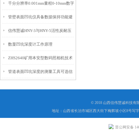
千分分辨率0.001mm量程0-10mm数字
特点
10mm！
管壁表面凹坑仪具备数据保持功能避
埋头度仪技术参数！
信伟慧诚HNY-3与HNY-5活性炭耐压
免测试过程中测针移动导致数据变动
数显凹坑深度计工作原理
强度测定仪技术参数！
ZHS2640矿用本安型数码照相机技术
管道表面凹坑深度的测量工具可选信
参数！
伟慧诚管道凹坑深度仪！
© 2018 山西信伟慧诚科技
地址：山西省长治市城区西大街下梅辉坡小区8号写字楼
晋公网安备 1404