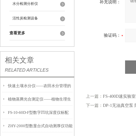
补充说明：
水分检测分析仪
活性炭检测设备
查看更多
验证码：
相关文章
RELATED ARTICLES
快速土壤水分仪——农田水分管理的
上一篇：
FS-400D速实验
植物蒸腾光合测定仪——植物生理生
便携式检测工具
下一篇：
DP-1无油真空泵
FS-10-60D-F型数字凹坑深度仪标配
态的实时监测设备
ZHY-2000型数显台式自动测厚仪功能
IP54级表头分辨率0.01mm量程