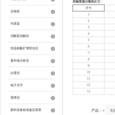
实验室速分散机
配置：
序号
分散机
1
2
均质器
3
4
消解器消解仪
5
6
恒温核酸扩增荧光仪
7
8
紫外线分析仪
9
10
白度仪
11
12
电子天平
13
测厚仪
眼科设备校准鉴定装置
产品：