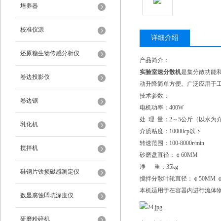
培养器
校准仪源
详细介绍
还原糖生物传感分析仪
产品简介：
实验室速分散机
是集分散功能
卷边投影仪
动升降简单方便。广泛应用于
技术参数：
卷边锯
电机功率：400W
处 理 量：2～5公斤（以水为
乳化机
介质粘度：10000cp以下
转速范围：100-8000r/min
搅拌机
砂磨盘直径：￠60MM
净 重：35kg
硅钢片铁损磁感测定仪
搅拌分散叶轮直径：￠50MM ￠
本机适用于在容器内进行流体
数显腐蚀凹坑深度仪
研磨粉碎机