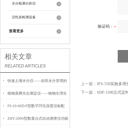
水分检测分析仪
活性炭检测设备
验证码：
查看更多
相关文章
RELATED ARTICLES
快速土壤水分仪——农田水分管理的
上一篇：
JFS-550实验多
下一篇：
SDF-1100立式
植物蒸腾光合测定仪——植物生理生
便携式检测工具
FS-10-60D-F型数字凹坑深度仪标配
态的实时监测设备
ZHY-2000型数显台式自动测厚仪功能
IP54级表头分辨率0.01mm量程