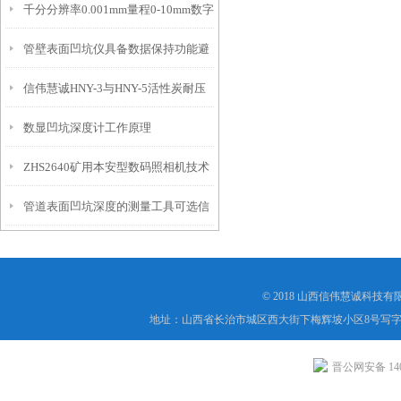
千分分辨率0.001mm量程0-10mm数字
特点
10mm！
管壁表面凹坑仪具备数据保持功能避
埋头度仪技术参数！
信伟慧诚HNY-3与HNY-5活性炭耐压
免测试过程中测针移动导致数据变动
数显凹坑深度计工作原理
强度测定仪技术参数！
ZHS2640矿用本安型数码照相机技术
管道表面凹坑深度的测量工具可选信
参数！
伟慧诚管道凹坑深度仪！
© 2018 山西信伟慧诚科技
地址：山西省长治市城区西大街下梅辉坡小区8号写字楼
晋公网安备 1404