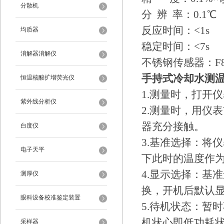
分散机
分 辨 率：0.1℃
反应时间：<1s
均质器
稳定时间：<7s
消解器消解仪
不锈钢传感器：F
手持式冷却水测
恒温核酸扩增荧光仪
1.测量时，打开
紫外线分析仪
2.测量时，用仪
器充分接触。
白度仪
3.基准选择：将
电子天平
下此时的温度作为
4.显示选择：基
测厚仪
换，开机后默认
眼科设备校准鉴定装置
5.待机状态：暂
机状心即低功耗状
采样器