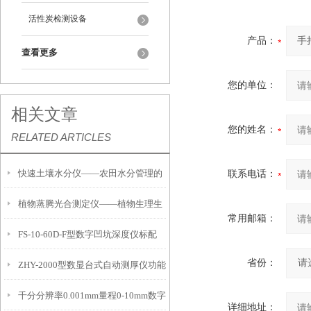
活性炭检测设备
产品：
查看更多
您的单位：
相关文章
您的姓名：
RELATED ARTICLES
快速土壤水分仪——农田水分管理的
联系电话：
植物蒸腾光合测定仪——植物生理生
便携式检测工具
常用邮箱：
FS-10-60D-F型数字凹坑深度仪标配
态的实时监测设备
省份：
ZHY-2000型数显台式自动测厚仪功能
IP54级表头分辨率0.01mm量程
千分分辨率0.001mm量程0-10mm数字
特点
10mm！
详细地址：