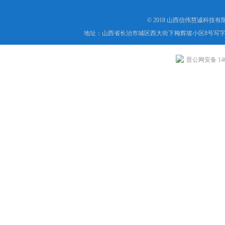
© 2018 山西信伟慧诚科技
地址：山西省长治市城区西大街下梅辉坡小区8号写字楼
晋公网安备 1404