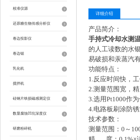
校准仪源
详细介绍
还原糖生物传感分析仪
产品简介：
手持式冷却水测
卷边投影仪
的人工读数的水
卷边锯
易破损和汞蒸汽
功能特点：
乳化机
1.反应时间快，
搅拌机
2.测量范围宽，
3.选用Pt100
硅钢片铁损磁感测定仪
4.电路板刷涂防
数显腐蚀凹坑深度仪
技术参数：
测量范围：0～10
研磨粉碎机
精 度：0.1%×