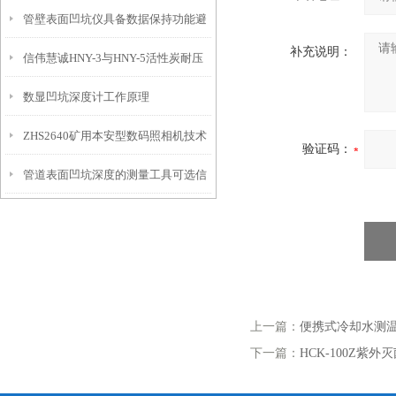
管壁表面凹坑仪具备数据保持功能避
埋头度仪技术参数！
补充说明：
信伟慧诚HNY-3与HNY-5活性炭耐压
免测试过程中测针移动导致数据变动
数显凹坑深度计工作原理
强度测定仪技术参数！
ZHS2640矿用本安型数码照相机技术
验证码：
管道表面凹坑深度的测量工具可选信
参数！
伟慧诚管道凹坑深度仪！
上一篇：
便携式冷却水测
下一篇：
HCK-100Z紫